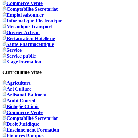
Commerce Vente
Comptabilite Secretariat
Emploi saisonnier
Informatique Electronique
Mecanique Transport
Ouvrier Artisan
Restauration Hotellerie
Sante Pharmaceutique
Service
Service public
Stage Formation
Curriculume Vitae
Agriculture
Art Culture
Artisanat Batiment
Audit Conseil
Biologie Chimie
Commerce Vente
Comptabilité Secretariat
Droit Juridique
Enseignement Formation
Finances Banques