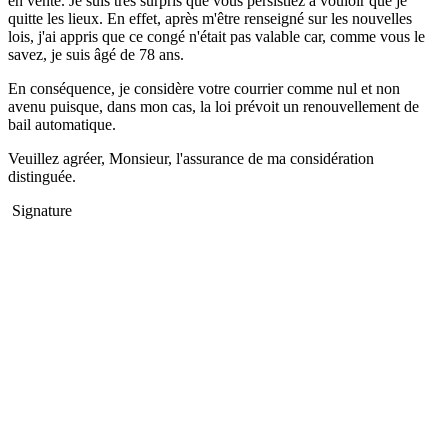
en vente. Je suis très surpris que vous persistiez à vouloir que je
quitte les lieux. En effet, après m'être renseigné sur les nouvelles
lois, j'ai appris que ce congé n'était pas valable car, comme vous le
savez, je suis âgé de 78 ans.
En conséquence, je considère votre courrier comme nul et non
avenu puisque, dans mon cas, la loi prévoit un renouvellement de
bail automatique.
Veuillez agréer, Monsieur, l'assurance de ma considération
distinguée.
Signature