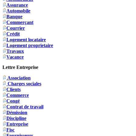
Assurance
Automobile
Banque
Commerçant
Courrier
Crédit
Logement locataire
Logement proprietaire
Travaux
Vacance
Lettre Entreprise
Association
Charges sociales
Clients
Commerce
Congé
Contrat de travail
Démission
Discipline
Entreprise
Fisc
Fournisseurs