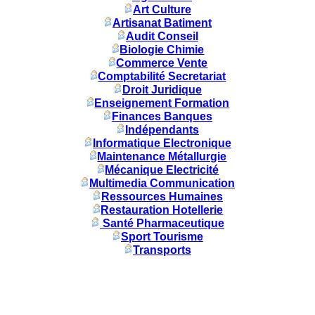
Art Culture
Artisanat Batiment
Audit Conseil
Biologie Chimie
Commerce Vente
Comptabilité Secretariat
Droit Juridique
Enseignement Formation
Finances Banques
Indépendants
Informatique Electronique
Maintenance Métallurgie
Mécanique Electricité
Multimedia Communication
Ressources Humaines
Restauration Hotellerie
Santé Pharmaceutique
Sport Tourisme
Transports