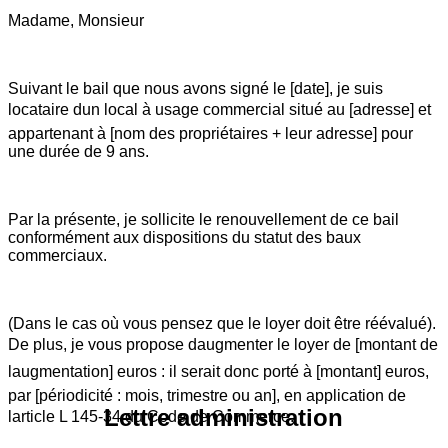
Madame, Monsieur
Suivant le bail que nous avons signé le [date], je suis
locataire dun local à usage commercial situé au [adresse] et
appartenant à [nom des propriétaires + leur adresse] pour
une durée de 9 ans.
Par la présente, je sollicite le renouvellement de ce bail
conformément aux dispositions du statut des baux
commerciaux.
(Dans le cas où vous pensez que le loyer doit être réévalué).
De plus, je vous propose daugmenter le loyer de [montant de
laugmentation] euros : il serait donc porté à [montant] euros,
par [périodicité : mois, trimestre ou an], en application de
Lettre administration
larticle L 145-34 du Code de Commerce.