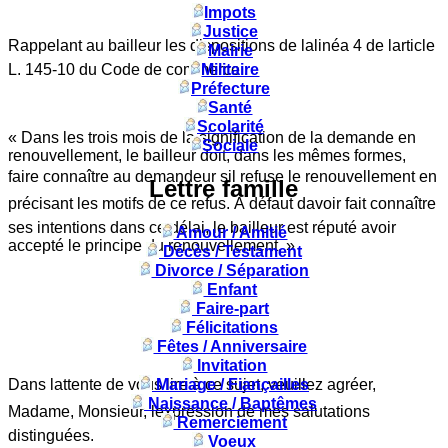
Impots
Justice
Rappelant au bailleur les dispositions de lalinéa 4 de larticle
Mairie
L. 145-10 du Code de commerce :
Militaire
Préfecture
Santé
Scolarité
« Dans les trois mois de la signification de la demande en
Sociale
renouvellement, le bailleur doit, dans les mêmes formes,
faire connaître au demandeur sil refuse le renouvellement en
Lettre famille
précisant les motifs de ce refus. À défaut davoir fait connaître
ses intentions dans ce délai, le bailleur est réputé avoir
Amour / Amitié
accepté le principe du renouvellement. »
Décès / Testament
Divorce / Séparation
Enfant
Faire-part
Félicitations
Fêtes / Anniversaire
Invitation
Dans lattente de vous lire à ce sujet, veuillez agréer,
Mariage / Fiançailles
Naissance / Baptêmes
Madame, Monsieur, lexpression de mes salutations
Remerciement
distinguées.
Voeux