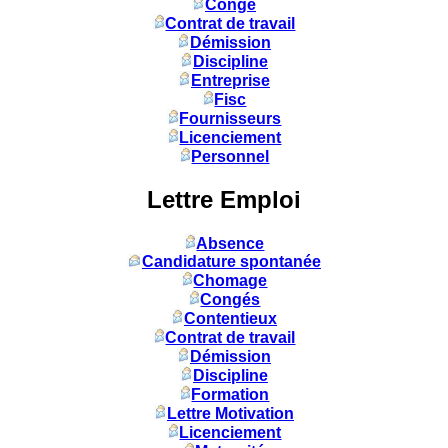
Congé
Contrat de travail
Démission
Discipline
Entreprise
Fisc
Fournisseurs
Licenciement
Personnel
Lettre Emploi
Absence
Candidature spontanée
Chomage
Congés
Contentieux
Contrat de travail
Démission
Discipline
Formation
Lettre Motivation
Licenciement