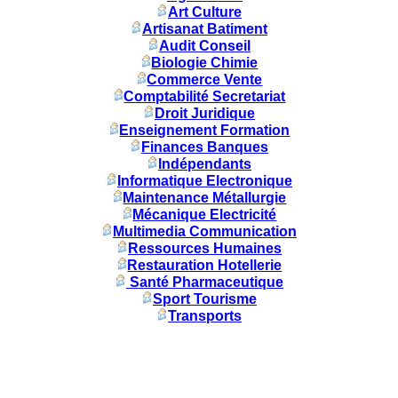
Art Culture
Artisanat Batiment
Audit Conseil
Biologie Chimie
Commerce Vente
Comptabilité Secretariat
Droit Juridique
Enseignement Formation
Finances Banques
Indépendants
Informatique Electronique
Maintenance Métallurgie
Mécanique Electricité
Multimedia Communication
Ressources Humaines
Restauration Hotellerie
Santé Pharmaceutique
Sport Tourisme
Transports