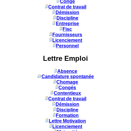
Congé
Contrat de travail
Démission
Discipline
Entreprise
Fisc
Fournisseurs
Licenciement
Personnel
Lettre Emploi
Absence
Candidature spontanée
Chomage
Congés
Contentieux
Contrat de travail
Démission
Discipline
Formation
Lettre Motivation
Licenciement