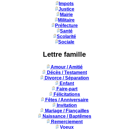
Impots
Justice
Mairie
Militaire
Préfecture
Santé
Scolarité
Sociale
Lettre famille
Amour / Amitié
Décès / Testament
Divorce / Séparation
Enfant
Faire-part
Félicitations
Fêtes / Anniversaire
Invitation
Mariage / Fiançailles
Naissance / Baptêmes
Remerciement
Voeux