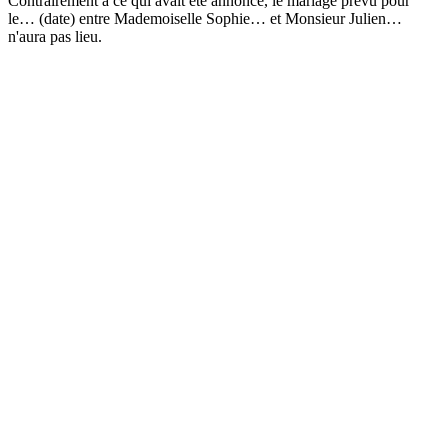
Contrairement à ce qui avait été annoncé, le mariage prévu pour
le… (date) entre Mademoiselle Sophie… et Monsieur Julien…
n'aura pas lieu.