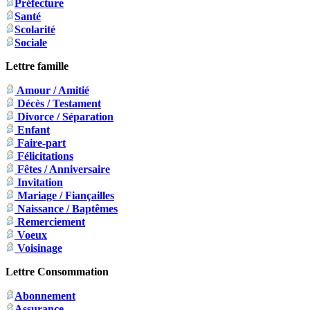
Préfecture
Santé
Scolarité
Sociale
Lettre famille
Amour / Amitié
Décès / Testament
Divorce / Séparation
Enfant
Faire-part
Félicitations
Fêtes / Anniversaire
Invitation
Mariage / Fiançailles
Naissance / Baptêmes
Remerciement
Voeux
Voisinage
Lettre Consommation
Abonnement
Assurance