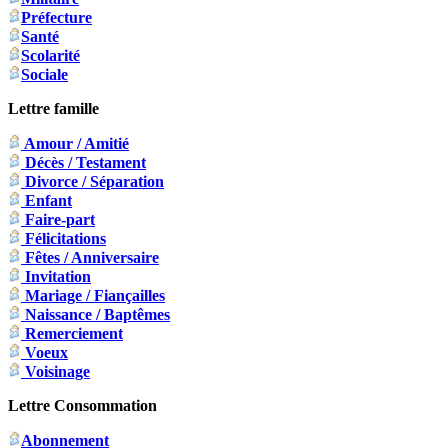
Préfecture
Santé
Scolarité
Sociale
Lettre famille
Amour / Amitié
Décès / Testament
Divorce / Séparation
Enfant
Faire-part
Félicitations
Fêtes / Anniversaire
Invitation
Mariage / Fiançailles
Naissance / Baptêmes
Remerciement
Voeux
Voisinage
Lettre Consommation
Abonnement