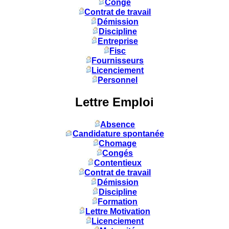
Congé
Contrat de travail
Démission
Discipline
Entreprise
Fisc
Fournisseurs
Licenciement
Personnel
Lettre Emploi
Absence
Candidature spontanée
Chomage
Congés
Contentieux
Contrat de travail
Démission
Discipline
Formation
Lettre Motivation
Licenciement