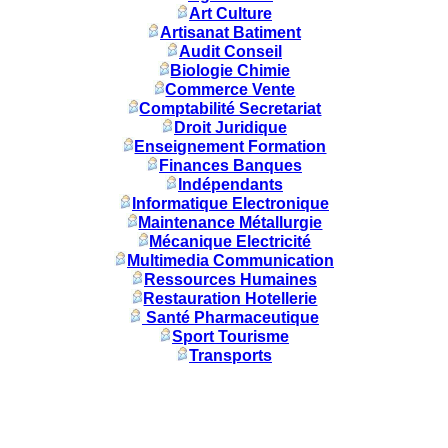
Art Culture
Artisanat Batiment
Audit Conseil
Biologie Chimie
Commerce Vente
Comptabilité Secretariat
Droit Juridique
Enseignement Formation
Finances Banques
Indépendants
Informatique Electronique
Maintenance Métallurgie
Mécanique Electricité
Multimedia Communication
Ressources Humaines
Restauration Hotellerie
Santé Pharmaceutique
Sport Tourisme
Transports