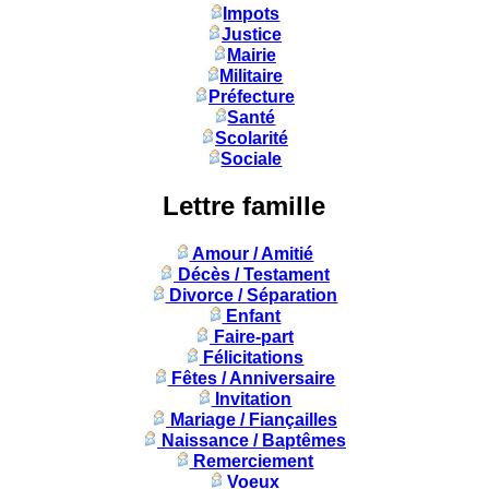
Impots
Justice
Mairie
Militaire
Préfecture
Santé
Scolarité
Sociale
Lettre famille
Amour / Amitié
Décès / Testament
Divorce / Séparation
Enfant
Faire-part
Félicitations
Fêtes / Anniversaire
Invitation
Mariage / Fiançailles
Naissance / Baptêmes
Remerciement
Voeux