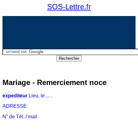
SOS-Lettre.fr
Mariage - Remerciement noce
expediteur
Lieu, le ... .
ADRESSE
N° de Tél. / mail