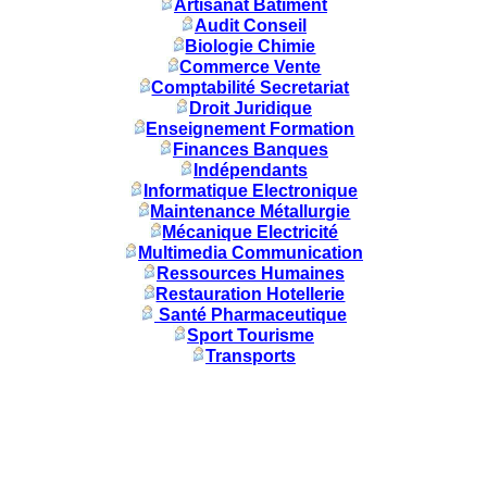
Artisanat Batiment
Audit Conseil
Biologie Chimie
Commerce Vente
Comptabilité Secretariat
Droit Juridique
Enseignement Formation
Finances Banques
Indépendants
Informatique Electronique
Maintenance Métallurgie
Mécanique Electricité
Multimedia Communication
Ressources Humaines
Restauration Hotellerie
Santé Pharmaceutique
Sport Tourisme
Transports