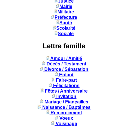
Justice
Mairie
Militaire
Préfecture
Santé
Scolarité
Sociale
Lettre famille
Amour / Amitié
Décès / Testament
Divorce / Séparation
Enfant
Faire-part
Félicitations
Fêtes / Anniversaire
Invitation
Mariage / Fiançailles
Naissance / Baptêmes
Remerciement
Voeux
Voisinage