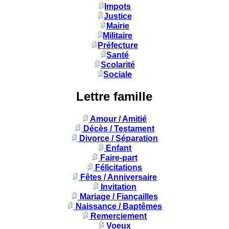
Impots
Justice
Mairie
Militaire
Préfecture
Santé
Scolarité
Sociale
Lettre famille
Amour / Amitié
Décès / Testament
Divorce / Séparation
Enfant
Faire-part
Félicitations
Fêtes / Anniversaire
Invitation
Mariage / Fiançailles
Naissance / Baptêmes
Remerciement
Voeux