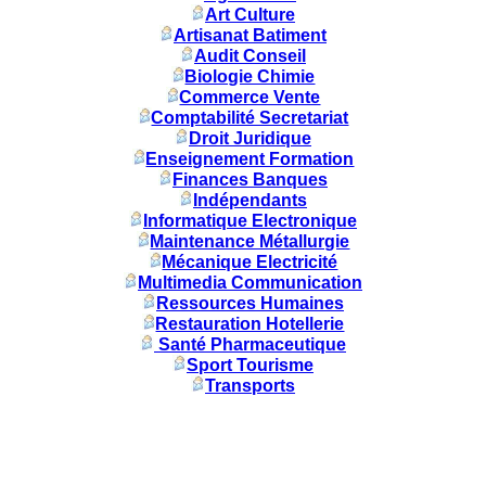
Art Culture
Artisanat Batiment
Audit Conseil
Biologie Chimie
Commerce Vente
Comptabilité Secretariat
Droit Juridique
Enseignement Formation
Finances Banques
Indépendants
Informatique Electronique
Maintenance Métallurgie
Mécanique Electricité
Multimedia Communication
Ressources Humaines
Restauration Hotellerie
Santé Pharmaceutique
Sport Tourisme
Transports