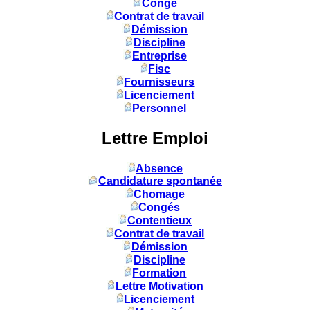
Congé
Contrat de travail
Démission
Discipline
Entreprise
Fisc
Fournisseurs
Licenciement
Personnel
Lettre Emploi
Absence
Candidature spontanée
Chomage
Congés
Contentieux
Contrat de travail
Démission
Discipline
Formation
Lettre Motivation
Licenciement