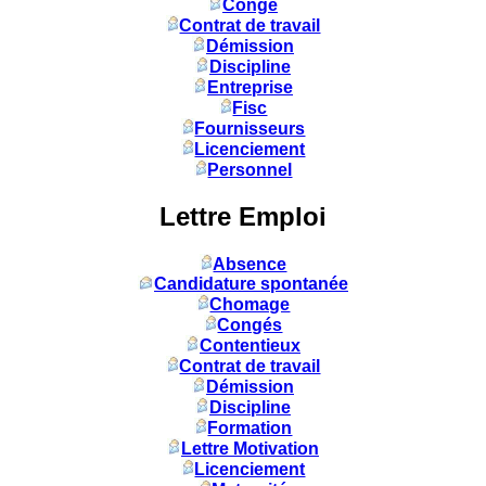
Congé
Contrat de travail
Démission
Discipline
Entreprise
Fisc
Fournisseurs
Licenciement
Personnel
Lettre Emploi
Absence
Candidature spontanée
Chomage
Congés
Contentieux
Contrat de travail
Démission
Discipline
Formation
Lettre Motivation
Licenciement