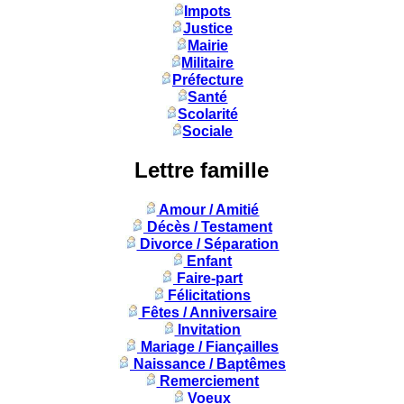
Impots
Justice
Mairie
Militaire
Préfecture
Santé
Scolarité
Sociale
Lettre famille
Amour / Amitié
Décès / Testament
Divorce / Séparation
Enfant
Faire-part
Félicitations
Fêtes / Anniversaire
Invitation
Mariage / Fiançailles
Naissance / Baptêmes
Remerciement
Voeux