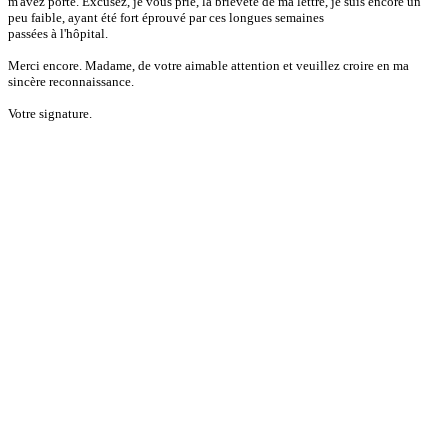
m'avez porté. Excusez, je vous prie, la brièveté de ma lettre, je suis encore un
peu faible, ayant été fort éprouvé par ces longues semaines
passées à l'hôpital.
Merci encore. Madame, de votre aimable attention et veuillez croire en ma
sincère reconnaissance.
Votre signature.