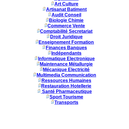
Art Culture
Artisanat Batiment
Audit Conseil
Biologie Chimie
Commerce Vente
Comptabilité Secretariat
Droit Juridique
Enseignement Formation
Finances Banques
Indépendants
Informatique Electronique
Maintenance Métallurgie
Mécanique Electricité
Multimedia Communication
Ressources Humaines
Restauration Hotellerie
Santé Pharmaceutique
Sport Tourisme
Transports