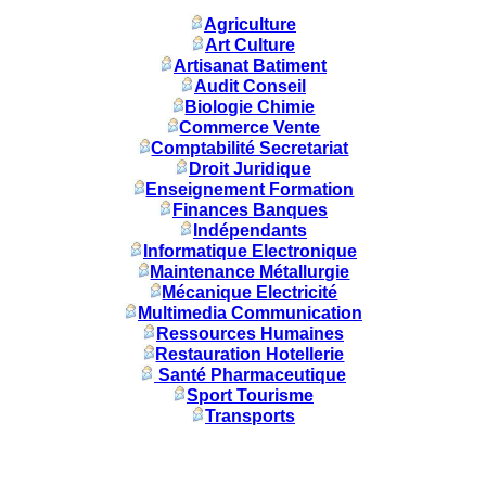
Agriculture
Art Culture
Artisanat Batiment
Audit Conseil
Biologie Chimie
Commerce Vente
Comptabilité Secretariat
Droit Juridique
Enseignement Formation
Finances Banques
Indépendants
Informatique Electronique
Maintenance Métallurgie
Mécanique Electricité
Multimedia Communication
Ressources Humaines
Restauration Hotellerie
Santé Pharmaceutique
Sport Tourisme
Transports