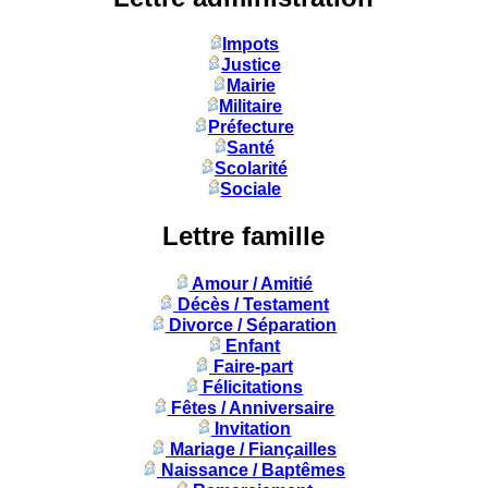
Impots
Justice
Mairie
Militaire
Préfecture
Santé
Scolarité
Sociale
Lettre famille
Amour / Amitié
Décès / Testament
Divorce / Séparation
Enfant
Faire-part
Félicitations
Fêtes / Anniversaire
Invitation
Mariage / Fiançailles
Naissance / Baptêmes