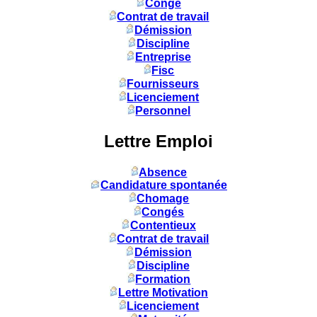
Congé
Contrat de travail
Démission
Discipline
Entreprise
Fisc
Fournisseurs
Licenciement
Personnel
Lettre Emploi
Absence
Candidature spontanée
Chomage
Congés
Contentieux
Contrat de travail
Démission
Discipline
Formation
Lettre Motivation
Licenciement