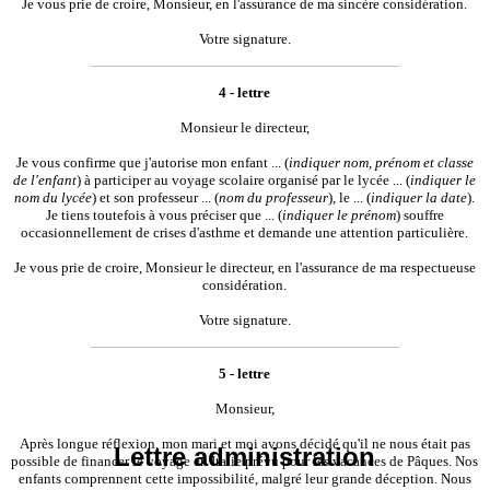
Je vous prie de croire, Monsieur, en l'assurance de ma sincère considération.
Votre signature.
4 - lettre
Monsieur le directeur,
Je vous confirme que j'autorise mon enfant ... (
indiquer nom, prénom et classe
de l'enfant
) à participer au voyage scolaire organisé par le lycée ... (
indiquer le
nom du lycée
) et son professeur ... (
nom du professeur
), le ... (
indiquer la date
).
Je tiens toutefois à vous préciser que ... (
indiquer le prénom
) souffre
occasionnellement de crises d'asthme et demande une attention particulière.
Je vous prie de croire, Monsieur le directeur, en l'assurance de ma respectueuse
considération.
Votre signature.
5 - lettre
Monsieur,
Après longue réflexion, mon mari et moi avons décidé qu'il ne nous était pas
Lettre administration
possible de financer le voyage en Italie prévu pour les vacances de Pâques. Nos
enfants comprennent cette impossibilité, malgré leur grande déception. Nous