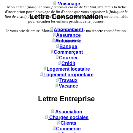
Voisinage
Mon enfant (
indiquer nom, prénom et classe de l'enfant
) m'a remis la fiche
d'inscription pour le voyage de fin d'année que vous organisez à (
indiquer le
Lettre Consommation
lieu de visite
). J'ai accepté qu'il y participe et vous propose en outre mon aide
pour encadrer les enfants pendant cette journée.
Abonnement
Je vous prie de croire, Monsieur, en l'assurance de ma sincère considération.
Assurance
Votre signature.
Automobile
Banque
Commerçant
Courrier
Crédit
Logement locataire
Logement proprietaire
Travaux
Vacance
Lettre Entreprise
Association
Charges sociales
Clients
Commerce