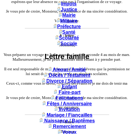
espérons que leur absence ne nuira pas à l'organisation de ce voyage.
Impots
Justice
Je vous prie de croire, Monsieur, en l'assurance de ma sincère considération.
Mairie
Militaire
Votre signature.
Préfecture
Santé
6 - lettre
Scolarité
Sociale
Monsieur,
Vous préparez un voyage en Italie pour la classe de seconde 4 au mois de mars.
Lettre famille
Malheureusement, je ne peux autoriser mon enfant à y prendre part.
Il est seul responsable de mon refus car je l'avais prévenu que la permission ne
Amour / Amitié
lui serait donnée qu'au vu de ses résultats scolaires.
Décès / Testament
Divorce / Séparation
Ceux-ci, comme vous le savez, sont très décevants et je me dois de tenir ma
Enfant
parole.
Faire-part
Je vous prie de croire, Monsieur, en l'assurance de ma sincère considération.
Félicitations
Fêtes / Anniversaire
Votre signature.
Invitation
Mariage / Fiançailles
Naissance / Baptêmes
7 - lettre
Remerciement
Monsieur,
Voeux