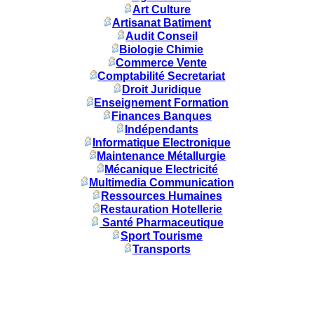
Art Culture
Artisanat Batiment
Audit Conseil
Biologie Chimie
Commerce Vente
Comptabilité Secretariat
Droit Juridique
Enseignement Formation
Finances Banques
Indépendants
Informatique Electronique
Maintenance Métallurgie
Mécanique Electricité
Multimedia Communication
Ressources Humaines
Restauration Hotellerie
Santé Pharmaceutique
Sport Tourisme
Transports