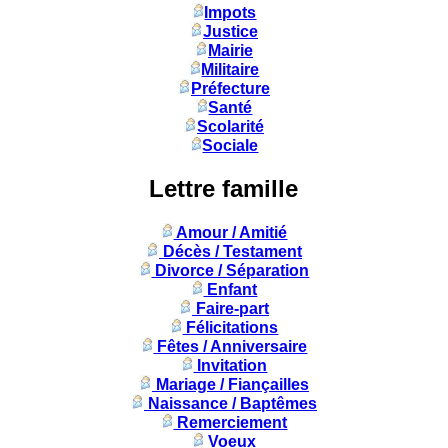
Impots
Justice
Mairie
Militaire
Préfecture
Santé
Scolarité
Sociale
Lettre famille
Amour / Amitié
Décès / Testament
Divorce / Séparation
Enfant
Faire-part
Félicitations
Fêtes / Anniversaire
Invitation
Mariage / Fiançailles
Naissance / Baptêmes
Remerciement
Voeux