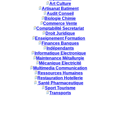
Art Culture
Artisanat Batiment
Audit Conseil
Biologie Chimie
Commerce Vente
Comptabilité Secretariat
Droit Juridique
Enseignement Formation
Finances Banques
Indépendants
Informatique Electronique
Maintenance Métallurgie
Mécanique Electricité
Multimedia Communication
Ressources Humaines
Restauration Hotellerie
Santé Pharmaceutique
Sport Tourisme
Transports