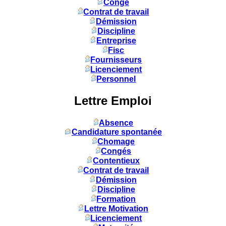
Congé
Contrat de travail
Démission
Discipline
Entreprise
Fisc
Fournisseurs
Licenciement
Personnel
Lettre Emploi
Absence
Candidature spontanée
Chomage
Congés
Contentieux
Contrat de travail
Démission
Discipline
Formation
Lettre Motivation
Licenciement