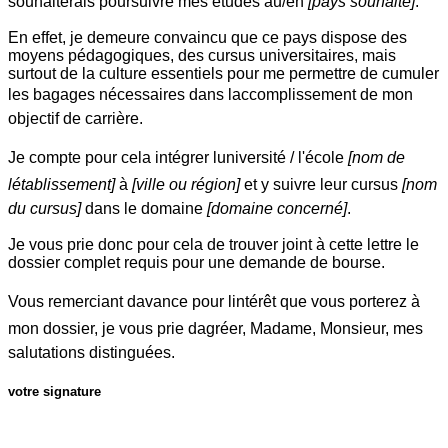
souhaiterais poursuivre mes études au/en
[pays souhaité]
.
En effet, je demeure convaincu que ce pays dispose des
moyens pédagogiques, des cursus universitaires, mais
surtout de la culture essentiels pour me permettre de cumuler
les bagages nécessaires dans laccomplissement de mon
objectif de carrière.
Je compte pour cela intégrer luniversité / l'école
[nom de
létablissement]
à
[ville ou région]
et y suivre leur cursus
[nom
du cursus]
dans le domaine
[domaine concerné]
.
Je vous prie donc pour cela de trouver joint à cette lettre le
dossier complet requis pour une demande de bourse.
Vous remerciant davance pour lintérêt que vous porterez à
mon dossier, je vous prie dagréer, Madame, Monsieur, mes
salutations distinguées.
votre signature