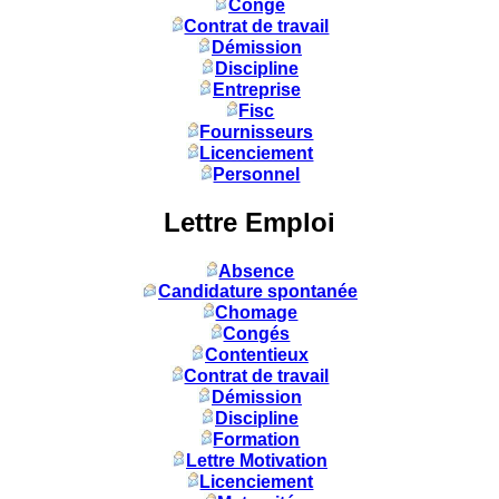
Congé
Contrat de travail
Démission
Discipline
Entreprise
Fisc
Fournisseurs
Licenciement
Personnel
Lettre Emploi
Absence
Candidature spontanée
Chomage
Congés
Contentieux
Contrat de travail
Démission
Discipline
Formation
Lettre Motivation
Licenciement