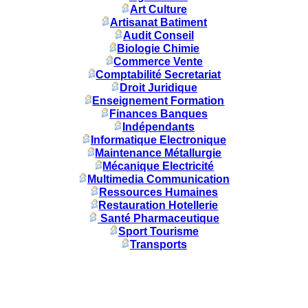
Art Culture
Artisanat Batiment
Audit Conseil
Biologie Chimie
Commerce Vente
Comptabilité Secretariat
Droit Juridique
Enseignement Formation
Finances Banques
Indépendants
Informatique Electronique
Maintenance Métallurgie
Mécanique Electricité
Multimedia Communication
Ressources Humaines
Restauration Hotellerie
Santé Pharmaceutique
Sport Tourisme
Transports