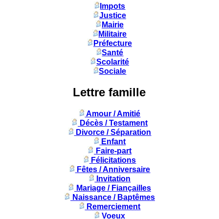
Impots
Justice
Mairie
Militaire
Préfecture
Santé
Scolarité
Sociale
Lettre famille
Amour / Amitié
Décès / Testament
Divorce / Séparation
Enfant
Faire-part
Félicitations
Fêtes / Anniversaire
Invitation
Mariage / Fiançailles
Naissance / Baptêmes
Remerciement
Voeux