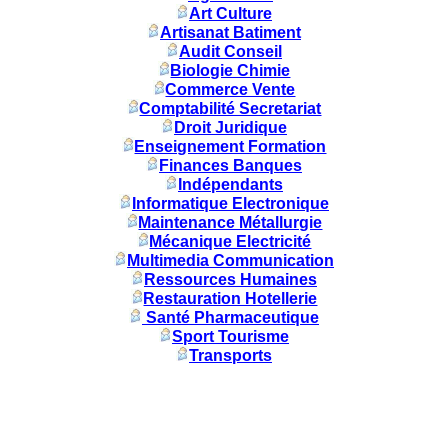
Art Culture
Artisanat Batiment
Audit Conseil
Biologie Chimie
Commerce Vente
Comptabilité Secretariat
Droit Juridique
Enseignement Formation
Finances Banques
Indépendants
Informatique Electronique
Maintenance Métallurgie
Mécanique Electricité
Multimedia Communication
Ressources Humaines
Restauration Hotellerie
Santé Pharmaceutique
Sport Tourisme
Transports