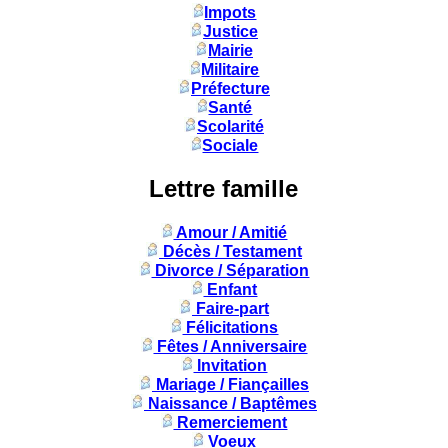
Impots
Justice
Mairie
Militaire
Préfecture
Santé
Scolarité
Sociale
Lettre famille
Amour / Amitié
Décès / Testament
Divorce / Séparation
Enfant
Faire-part
Félicitations
Fêtes / Anniversaire
Invitation
Mariage / Fiançailles
Naissance / Baptêmes
Remerciement
Voeux