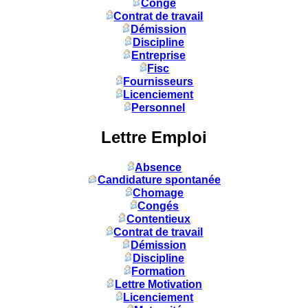
Congé
Contrat de travail
Démission
Discipline
Entreprise
Fisc
Fournisseurs
Licenciement
Personnel
Lettre Emploi
Absence
Candidature spontanée
Chomage
Congés
Contentieux
Contrat de travail
Démission
Discipline
Formation
Lettre Motivation
Licenciement