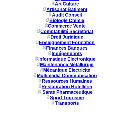
Art Culture
Artisanat Batiment
Audit Conseil
Biologie Chimie
Commerce Vente
Comptabilité Secretariat
Droit Juridique
Enseignement Formation
Finances Banques
Indépendants
Informatique Electronique
Maintenance Métallurgie
Mécanique Electricité
Multimedia Communication
Ressources Humaines
Restauration Hotellerie
Santé Pharmaceutique
Sport Tourisme
Transports