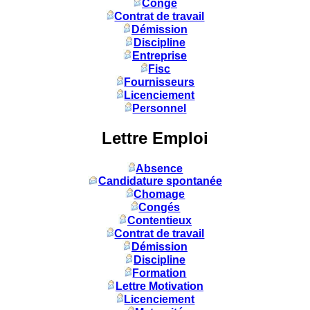
Congé
Contrat de travail
Démission
Discipline
Entreprise
Fisc
Fournisseurs
Licenciement
Personnel
Lettre Emploi
Absence
Candidature spontanée
Chomage
Congés
Contentieux
Contrat de travail
Démission
Discipline
Formation
Lettre Motivation
Licenciement