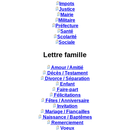
Impots
Justice
Mairie
Militaire
Préfecture
Santé
Scolarité
Sociale
Lettre famille
Amour / Amitié
Décès / Testament
Divorce / Séparation
Enfant
Faire-part
Félicitations
Fêtes / Anniversaire
Invitation
Mariage / Fiançailles
Naissance / Baptêmes
Remerciement
Voeux