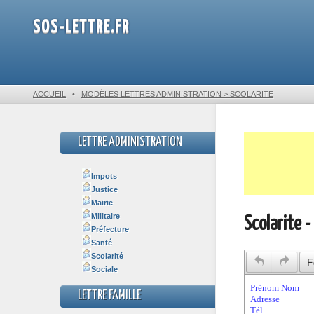
SOS-LETTRE.FR
ACCUEIL
•
MODÈLES LETTRES ADMINISTRATION > SCOLARITE
LETTRE ADMINISTRATION
Impots
Justice
Mairie
Militaire
Scolarite 
Préfecture
Santé
Scolarité
F
Sociale
LETTRE FAMILLE