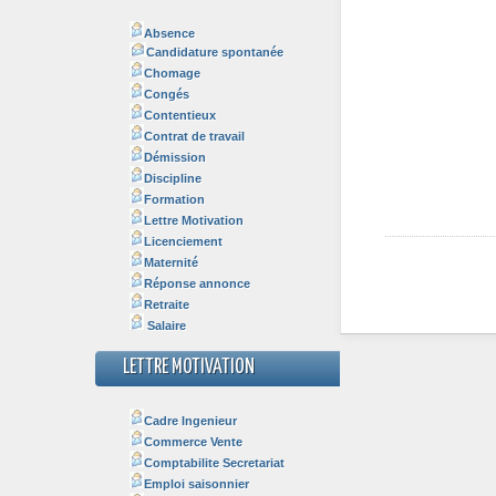
Absence
Candidature spontanée
Chomage
Congés
Contentieux
Contrat de travail
Démission
Discipline
Formation
Lettre Motivation
Licenciement
Maternité
Réponse annonce
Retraite
Salaire
LETTRE MOTIVATION
Cadre Ingenieur
Commerce Vente
Comptabilite Secretariat
Emploi saisonnier