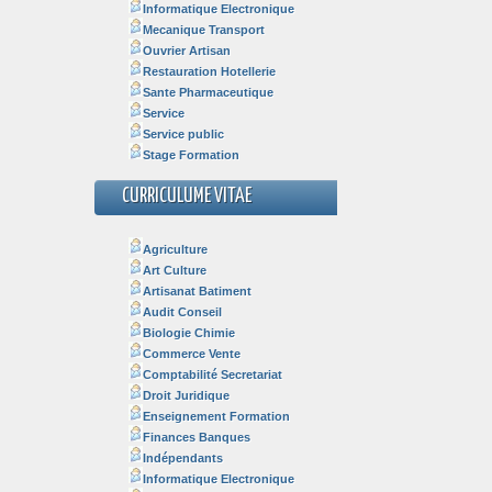
Informatique Electronique
Mecanique Transport
Ouvrier Artisan
Restauration Hotellerie
Sante Pharmaceutique
Service
Service public
Stage Formation
CURRICULUME VITAE
Agriculture
Art Culture
Artisanat Batiment
Audit Conseil
Biologie Chimie
Commerce Vente
Comptabilité Secretariat
Droit Juridique
Enseignement Formation
Finances Banques
Indépendants
Informatique Electronique