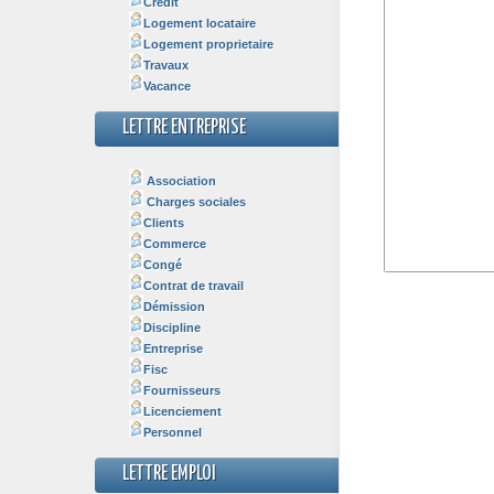
Crédit
Logement locataire
Logement proprietaire
Travaux
Vacance
LETTRE ENTREPRISE
Association
Charges sociales
Clients
Commerce
Congé
Contrat de travail
Démission
Discipline
Entreprise
Fisc
Fournisseurs
Licenciement
Personnel
LETTRE EMPLOI