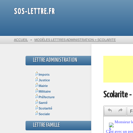
SOS-LETTRE.FR
ACCUEIL
•
MODÈLES LETTRES ADMINISTRATION > SCOLARITE
LETTRE ADMINISTRATION
Impots
Justice
Mairie
Militaire
Scolarite 
Préfecture
Santé
Scolarité
F
Sociale
LETTRE FAMILLE