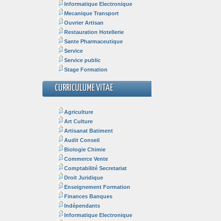
Informatique Electronique
Mecanique Transport
Ouvrier Artisan
Restauration Hotellerie
Sante Pharmaceutique
Service
Service public
Stage Formation
CURRICULUME VITAE
Agriculture
Art Culture
Artisanat Batiment
Audit Conseil
Biologie Chimie
Commerce Vente
Comptabilité Secretariat
Droit Juridique
Enseignement Formation
Finances Banques
Indépendants
Informatique Electronique