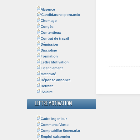
Absence
Candidature spontanée
Chomage
Congés
Contentieux
Contrat de travail
Démission
Discipline
Formation
Lettre Motivation
Licenciement
Maternité
Réponse annonce
Retraite
Salaire
LETTRE MOTIVATION
Cadre Ingenieur
Commerce Vente
Comptabilite Secretariat
Emploi saisonnier