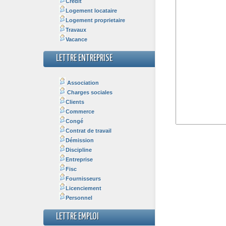
Crédit
Logement locataire
Logement proprietaire
Travaux
Vacance
LETTRE ENTREPRISE
Association
Charges sociales
Clients
Commerce
Congé
Contrat de travail
Démission
Discipline
Entreprise
Fisc
Fournisseurs
Licenciement
Personnel
LETTRE EMPLOI