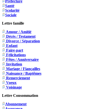
Préfecture
Santé
Scolarité
Sociale
Lettre famille
Amour / Amitié
Décès / Testament
Divorce / Séparation
Enfant
Faire-part
Félicitations
Fêtes / Anniversaire
Invitation
Mariage / Fiançailles
Naissance / Baptêmes
Remerciement
Voeux
Voisinage
Lettre Consommation
Abonnement
Assurance