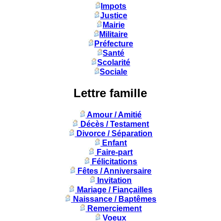
Impots
Justice
Mairie
Militaire
Préfecture
Santé
Scolarité
Sociale
Lettre famille
Amour / Amitié
Décès / Testament
Divorce / Séparation
Enfant
Faire-part
Félicitations
Fêtes / Anniversaire
Invitation
Mariage / Fiançailles
Naissance / Baptêmes
Remerciement
Voeux