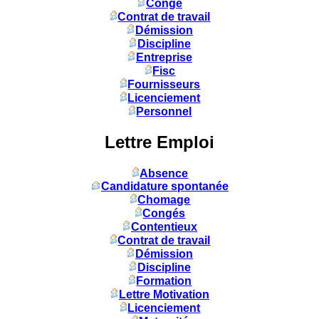
Congé
Contrat de travail
Démission
Discipline
Entreprise
Fisc
Fournisseurs
Licenciement
Personnel
Lettre Emploi
Absence
Candidature spontanée
Chomage
Congés
Contentieux
Contrat de travail
Démission
Discipline
Formation
Lettre Motivation
Licenciement