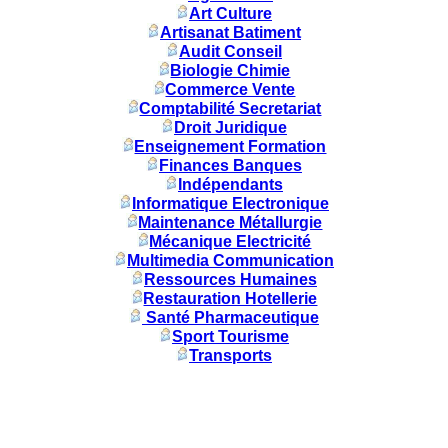
Art Culture
Artisanat Batiment
Audit Conseil
Biologie Chimie
Commerce Vente
Comptabilité Secretariat
Droit Juridique
Enseignement Formation
Finances Banques
Indépendants
Informatique Electronique
Maintenance Métallurgie
Mécanique Electricité
Multimedia Communication
Ressources Humaines
Restauration Hotellerie
Santé Pharmaceutique
Sport Tourisme
Transports