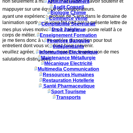
non seulement à madapter mais aussi à savoir soutenir et
Artisanat Batiment
Audit Conseil
mappuyer sur une équipe de collaborateurs.
Biologie Chimie
ayant une expérience globale de 5 ans dans le domaine de
Commerce Vente
lanimation sportive, je vous fait part par la présente lettre de
Comptabilité Secretariat
mes plus vives motivations à intégrer un poste relatif à ce
Droit Juridique
corps de métier.
Enseignement Formation
je me tiens donc à vôtre entière disposition pour tout
Finances Banques
entretient dont vous voudriez bien convenir.
Indépendants
veuillez agréer, madame, monsieur, lexpression de mes
Informatique Electronique
Maintenance Métallurgie
salutations distinguées.
Mécanique Electricité
Multimedia Communication
Ressources Humaines
Restauration Hotellerie
Santé Pharmaceutique
Sport Tourisme
Transports