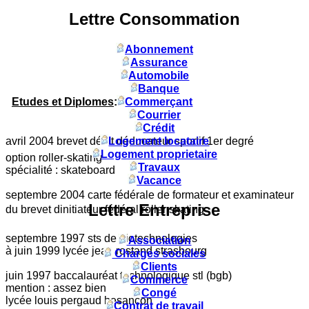
Lettre Consommation
Abonnement
Assurance
Automobile
Banque
Etudes et Diplomes
:
Commerçant
Courrier
Crédit
avril 2004 brevet détat déducateur sportif 1er degré
Logement locataire
Logement proprietaire
option roller-skating
Travaux
spécialité : skateboard
Vacance
septembre 2004 carte fédérale de formateur et examinateur
Lettre Entreprise
du brevet dinitiateur fédéral roller skating
septembre 1997 sts de biotechnologies
Association
à juin 1999 lycée jean rostand strasbourg
Charges sociales
Clients
juin 1997 baccalauréat technologique stl (bgb)
Commerce
mention : assez bien
Congé
lycée louis pergaud besancon
Contrat de travail