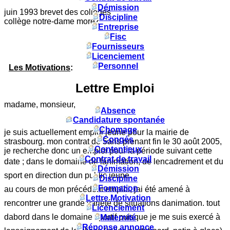
Démission
juin 1993 brevet des collèges
Discipline
collège notre-dame morez
Entreprise
Fisc
Fournisseurs
Licenciement
Personnel
Les Motivations
:
Lettre Emploi
madame, monsieur,
Absence
Candidature spontanée
Chomage
je suis actuellement emploi jeune pour la mairie de
Congés
strasbourg. mon contrat de 5ans prenant fin le 30 août 2005,
Contentieux
je recherche donc un emploi pour la période suivant cette
Contrat de travail
date ; dans le domaine de lanimation, de lencadrement et du
Démission
sport en direction dun public jeune.
Discipline
Formation
au cours de mon précédent emploi, jai été amené à
Lettre Motivation
rencontrer une grande variété de situations danimation. tout
Licenciement
dabord dans le domaine sportif puisque je me suis exercé à
Maternité
Réponse annonce