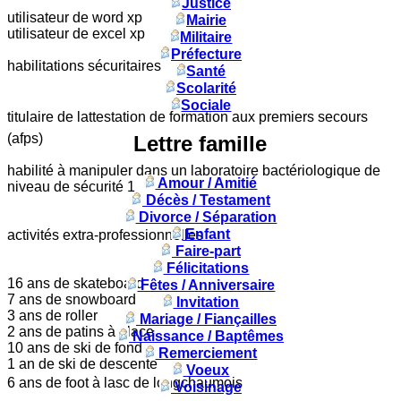
Justice
utilisateur de word xp
Mairie
utilisateur de excel xp
Militaire
Préfecture
habilitations sécuritaires
Santé
Scolarité
Sociale
titulaire de lattestation de formation aux premiers secours
(afps)
Lettre famille
habilité à manipuler dans un laboratoire bactériologique de
Amour / Amitié
niveau de sécurité 1
Décès / Testament
Divorce / Séparation
Enfant
activités extra-professionnelles
Faire-part
Félicitations
16 ans de skateboard
Fêtes / Anniversaire
7 ans de snowboard
Invitation
3 ans de roller
Mariage / Fiançailles
2 ans de patins à glace
Naissance / Baptêmes
10 ans de ski de fond
Remerciement
1 an de ski de descente
Voeux
6 ans de foot à lasc de longchaumois
Voisinage