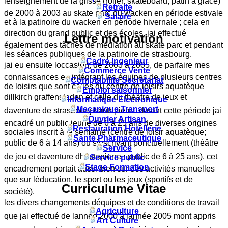
lenseignement de la glisse (roller, skateboard, patin à glace)
Retraite
de 2000 à 2003 au skate parc du wacken en période estivale
Salaire
et à la patinoire du wacken en période hivernale ; cela en
direction du grand public et des écoles. jai effectué
Lettre motivation
également des tâches de médiation au skate parc et pendant
les séances publiques de la patinoire de strasbourg.
Cadre Ingenieur
jai eu ensuite loccasion, de 2003 à 2005, de parfaire mes
Commerce Vente
connaissances en intégrant les équipes de plusieurs centres
Comptabilite Secretariat
de loisirs que sont celles du centre de loisirs aquatèque
Emploi saisonnier
dillkirch graffenstaden et celle du théâtre de jeux et
Informatique Electronique
Mecanique Transport
daventure de strasbourg hautepierre. durant cette période jai
Ouvrier Artisan
encadré un public jeune de 6 à 25 ans de diverses origines
Restauration Hotellerie
sociales inscrit à la semaine (centre de loisir aquatèque;
Sante Pharmaceutique
public de 6 à 14 ans) ou sinscrivant ponctuellement (théâtre
Service
de jeu et daventure dhautepierre ; public de 6 à 25 ans). cet
Service public
Stage Formation
encadrement portait aussi bien sur des activités manuelles
que sur léducation, le sport ou les jeux (sportifs et de
Curriculume Vitae
société).
les divers changements déquipes et de conditions de travail
Agriculture
que jai effectué de lannée 2000 à lannée 2005 mont appris
Art Culture