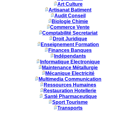
Art Culture
Artisanat Batiment
Audit Conseil
Biologie Chimie
Commerce Vente
Comptabilité Secretariat
Droit Juridique
Enseignement Formation
Finances Banques
Indépendants
Informatique Electronique
Maintenance Métallurgie
Mécanique Electricité
Multimedia Communication
Ressources Humaines
Restauration Hotellerie
Santé Pharmaceutique
Sport Tourisme
Transports