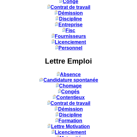
Congé
Contrat de travail
Démission
Discipline
Entreprise
Fisc
Fournisseurs
Licenciement
Personnel
Lettre Emploi
Absence
Candidature spontanée
Chomage
Congés
Contentieux
Contrat de travail
Démission
Discipline
Formation
Lettre Motivation
Licenciement