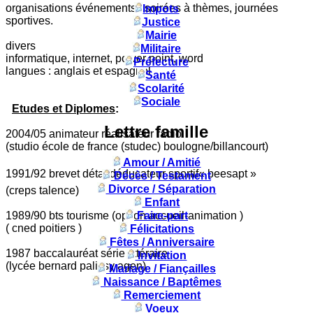
organisations événements : soirées à thèmes, journées
Impots
sportives.
Justice
Mairie
divers
Militaire
informatique, internet, power point, word
Préfecture
langues : anglais et espagnol
Santé
Scolarité
Sociale
Etudes et Diplomes
:
Lettre famille
2004/05 animateur réalisateur radio
(studio école de france (studec) boulogne/billancourt)
Amour / Amitié
1991/92 brevet détat déducateur sportif« beesapt »
Décès / Testament
Divorce / Séparation
(creps talence)
Enfant
1989/90 bts tourisme (option accueil-animation )
Faire-part
( cned poitiers )
Félicitations
Fêtes / Anniversaire
1987 baccalauréat série littéraire
Invitation
(lycée bernard palissy agen)
Mariage / Fiançailles
Naissance / Baptêmes
Remerciement
Voeux