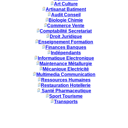
Art Culture
Artisanat Batiment
Audit Conseil
Biologie Chimie
Commerce Vente
Comptabilité Secretariat
Droit Juridique
Enseignement Formation
Finances Banques
Indépendants
Informatique Electronique
Maintenance Métallurgie
Mécanique Electricité
Multimedia Communication
Ressources Humaines
Restauration Hotellerie
Santé Pharmaceutique
Sport Tourisme
Transports