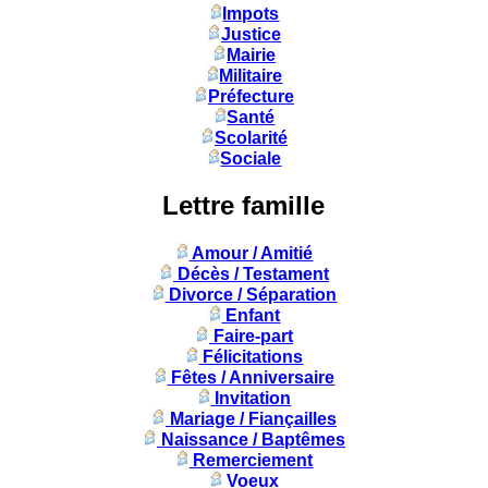
Impots
Justice
Mairie
Militaire
Préfecture
Santé
Scolarité
Sociale
Lettre famille
Amour / Amitié
Décès / Testament
Divorce / Séparation
Enfant
Faire-part
Félicitations
Fêtes / Anniversaire
Invitation
Mariage / Fiançailles
Naissance / Baptêmes
Remerciement
Voeux