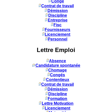
Congé
Contrat de travail
Démission
Discipline
Entreprise
Fisc
Fournisseurs
Licenciement
Personnel
Lettre Emploi
Absence
Candidature spontanée
Chomage
Congés
Contentieux
Contrat de travail
Démission
Discipline
Formation
Lettre Motivation
Licenciement