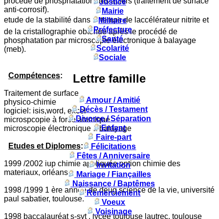
procédé de phosphatation des aciers (traitement de surface
Justice
anti-corrosif).
Mairie
etude de la stabilité dans le temps de laccélérateur nitrite et
Militaire
Préfecture
de la cristallographie obtenue après le procédé de
Santé
phosphatation par microscopie électronique à balayage
Scolarité
(meb).
Sociale
Compétences
:
Lettre famille
Traitement de surface
Amour / Amitié
physico-chimie
Décès / Testament
logiciel: isis,word, excel
Divorce / Séparation
microspcopie à force atomique
Enfant
microscopie électronique à balayage
Faire-part
Etudes et Diplomes
:
Félicitations
Fêtes / Anniversaire
1999 /2002 iup chimie appliquée option chimie des
Invitation
materiaux, orléans.
Mariage / Fiançailles
Naissance / Baptêmes
1998 /1999 1 ère année de deug science de la vie, université
Remerciement
paul sabatier, toulouse.
Voeux
Voisinage
1998 baccalauréat s-svt , lycée toulouse lautrec, toulouse