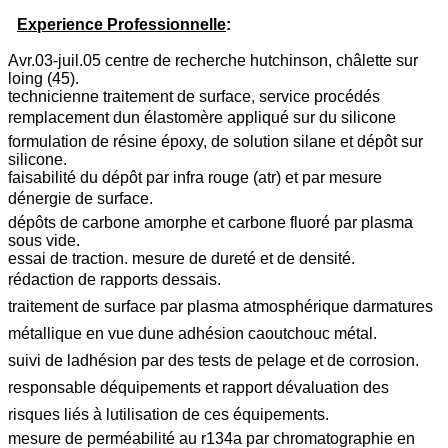
Experience Professionnelle
:
Avr.03-juil.05 centre de recherche hutchinson, châlette sur
loing (45).
technicienne traitement de surface, service procédés
remplacement dun élastomère appliqué sur du silicone
formulation de résine époxy, de solution silane et dépôt sur
silicone.
faisabilité du dépôt par infra rouge (atr) et par mesure
dénergie de surface.
dépôts de carbone amorphe et carbone fluoré par plasma
sous vide.
essai de traction. mesure de dureté et de densité.
rédaction de rapports dessais.
traitement de surface par plasma atmosphérique darmatures
métallique en vue dune adhésion caoutchouc métal.
suivi de ladhésion par des tests de pelage et de corrosion.
responsable déquipements et rapport dévaluation des
risques liés à lutilisation de ces équipements.
mesure de perméabilité au r134a par chromatographie en