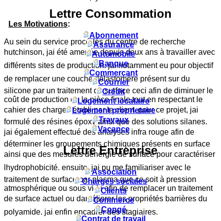
Lettre Consommation
Les Motivations
:
Abonnement
Au sein du service procédés du centre de recherche
Assurance
hutchinson, jai été amenée depuis deux ans à travailler avec
Automobile
Banque
différents sites de production. jai notamment eu pour objectif
Commerçant
de remplacer une couche délastomère présent sur du
Courrier
silicone par un traitement de surface ceci afin de diminuer le
Crédit
coût de production de la pièce finale tout en respectant le
Logement locataire
cahier des charges établi par le client. pour ce projet, jai
Logement proprietaire
Travaux
formulé des résines époxy ainsi que des solutions silanes.
Vacance
jai également effectué des analyses infra rouge afin de
déterminer les groupements chimiques présents en surface
Lettre Entreprise
ainsi que des mesures dénergie de surface pour caractériser
lhydrophobicité. ensuite, jai pu me familiariser avec le
Association
traitement de surface par plasma que ce soit à pression
Charges sociales
atmosphérique ou sous vide afin de remplacer un traitement
Clients
de surface actuel ou daméliorer les propriétés barrières du
Commerce
Congé
polyamide. jai enfin encadrer des stagiaires.
Contrat de travail