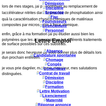
Démission
lors de mes stages, jai pu contribuer au remplacement de
Discipline
Entreprise
laccélérateur nitrites dans le procédé de phosphatation ainsi
Fisc
quà la caractérisation physico-chimiques de matériaux
Fournisseurs
composites par microscopie à force atomique.
Licenciement
Personnel
enfin, grâce à ma formation jai pu étudier aussi bien les
Lettre Emploi
polymères que les aciers ainsi que les différents traitements
de surface possibles sur ces substrats.
Absence
je serais donc heureuse de vous donner plus de détails lors
Candidature spontanée
dun prochain entretien.
Chomage
Congés
je vous prie dagréer, madame, monsieur, mes salutations
Contentieux
Contrat de travail
distinguées.
Démission
Discipline
Formation
Lettre Motivation
Licenciement
Maternité
Réponse annonce