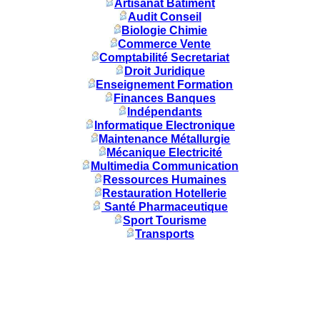
Artisanat Batiment
Audit Conseil
Biologie Chimie
Commerce Vente
Comptabilité Secretariat
Droit Juridique
Enseignement Formation
Finances Banques
Indépendants
Informatique Electronique
Maintenance Métallurgie
Mécanique Electricité
Multimedia Communication
Ressources Humaines
Restauration Hotellerie
Santé Pharmaceutique
Sport Tourisme
Transports