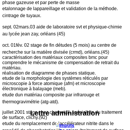
phase gazeuse et par perte de masse
etalonnage de lappareillage et validation de la méthode.
cintrage de tuyaux.
sept. 02mars.03 aide de laboratoire svt et physique-chimie
au lycée jean zay, orléans (45)
oct. 01fév. 02 stage de fin détudes (5 mois) au centre de
recherche sur la matière divisée (crmd), orléans.(45)
caractérisation des matériaux composites bmc pour
comprendre le mécanisme de compensation de retrait du
matériau.
réalisation de diagramme de phases statique.
etude de la morphologie des systèmes réticulés par
microscopie à force atomique (afm) et microscopie
électronique à balayage (meb).
etude dun matériau composite par infrarouge et
thermogravimétrie (atg-atd).
Lettre administration
juillet 2001 stage chez chemetall, spécialiste du traitement
de surface, clichy.(92)
etude du remplacement de laccélérateur nitrite dans le
Impots