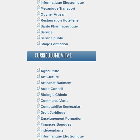
Informatique Electronique
Mecanique Transport
Ouvrier Artisan
Restauration Hotellerie
Sante Pharmaceutique
Service
Service public
Stage Formation
CURRICULUME VITAE
Agriculture
Art Culture
Artisanat Batiment
Audit Conseil
Biologie Chimie
Commerce Vente
Comptabilité Secretariat
Droit Juridique
Enseignement Formation
Finances Banques
Indépendants
Informatique Electronique