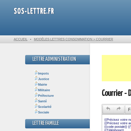
SOS-LETTRE.FR
ACCUEIL
•
MODÈLES LETTRES CONSOMMATION > COURRIER
LETTRE ADMINISTRATION
Impots
Justice
Mairie
Militaire
Courrier - 
Préfecture
Santé
Scolarité
F
Sociale
LETTRE FAMILLE