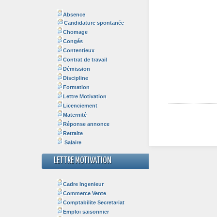
Absence
Candidature spontanée
Chomage
Congés
Contentieux
Contrat de travail
Démission
Discipline
Formation
Lettre Motivation
Licenciement
Maternité
Réponse annonce
Retraite
Salaire
LETTRE MOTIVATION
Cadre Ingenieur
Commerce Vente
Comptabilite Secretariat
Emploi saisonnier