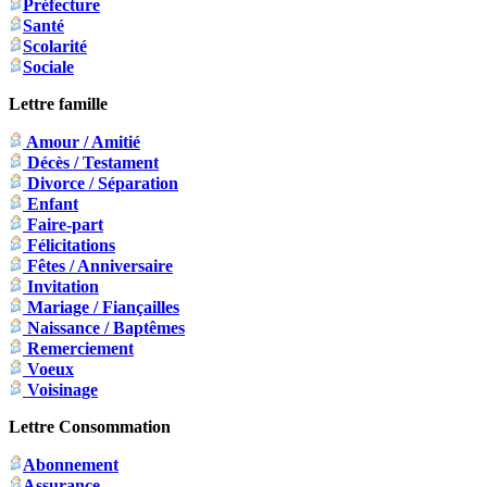
Préfecture
Santé
Scolarité
Sociale
Lettre famille
Amour / Amitié
Décès / Testament
Divorce / Séparation
Enfant
Faire-part
Félicitations
Fêtes / Anniversaire
Invitation
Mariage / Fiançailles
Naissance / Baptêmes
Remerciement
Voeux
Voisinage
Lettre Consommation
Abonnement
Assurance