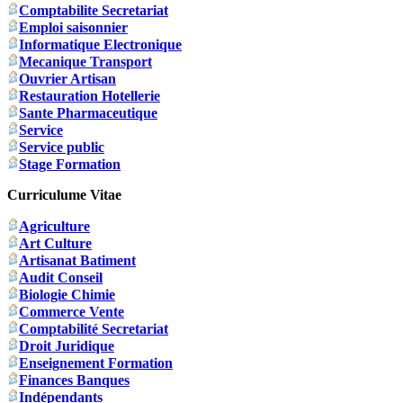
Comptabilite Secretariat
Emploi saisonnier
Informatique Electronique
Mecanique Transport
Ouvrier Artisan
Restauration Hotellerie
Sante Pharmaceutique
Service
Service public
Stage Formation
Curriculume Vitae
Agriculture
Art Culture
Artisanat Batiment
Audit Conseil
Biologie Chimie
Commerce Vente
Comptabilité Secretariat
Droit Juridique
Enseignement Formation
Finances Banques
Indépendants