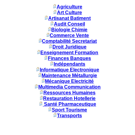
Agriculture
Art Culture
Artisanat Batiment
Audit Conseil
Biologie Chimie
Commerce Vente
Comptabilité Secretariat
Droit Juridique
Enseignement Formation
Finances Banques
Indépendants
Informatique Electronique
Maintenance Métallurgie
Mécanique Electricité
Multimedia Communication
Ressources Humaines
Restauration Hotellerie
Santé Pharmaceutique
Sport Tourisme
Transports