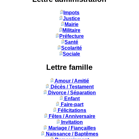
Impots
Justice
Mairie
Militaire
Préfecture
Santé
Scolarité
Sociale
Lettre famille
Amour / Amitié
Décès / Testament
Divorce / Séparation
Enfant
Faire-part
Félicitations
Fêtes / Anniversaire
Invitation
Mariage / Fiançailles
Naissance / Baptêmes