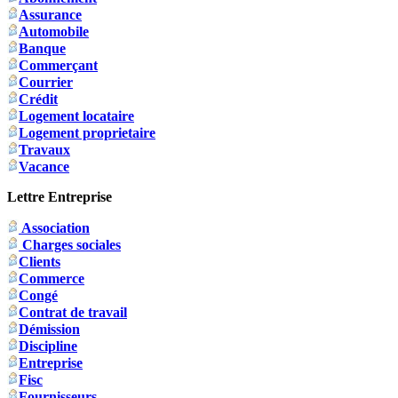
Assurance
Automobile
Banque
Commerçant
Courrier
Crédit
Logement locataire
Logement proprietaire
Travaux
Vacance
Lettre Entreprise
Association
Charges sociales
Clients
Commerce
Congé
Contrat de travail
Démission
Discipline
Entreprise
Fisc
Fournisseurs