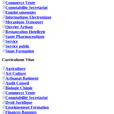
Commerce Vente
Comptabilite Secretariat
Emploi saisonnier
Informatique Electronique
Mecanique Transport
Ouvrier Artisan
Restauration Hotellerie
Sante Pharmaceutique
Service
Service public
Stage Formation
Curriculume Vitae
Agriculture
Art Culture
Artisanat Batiment
Audit Conseil
Biologie Chimie
Commerce Vente
Comptabilité Secretariat
Droit Juridique
Enseignement Formation
Finances Banques