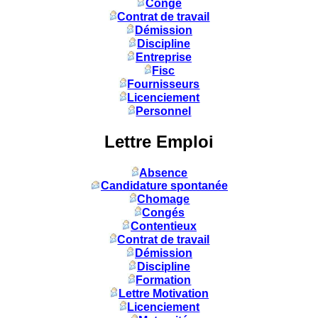
Congé
Contrat de travail
Démission
Discipline
Entreprise
Fisc
Fournisseurs
Licenciement
Personnel
Lettre Emploi
Absence
Candidature spontanée
Chomage
Congés
Contentieux
Contrat de travail
Démission
Discipline
Formation
Lettre Motivation
Licenciement