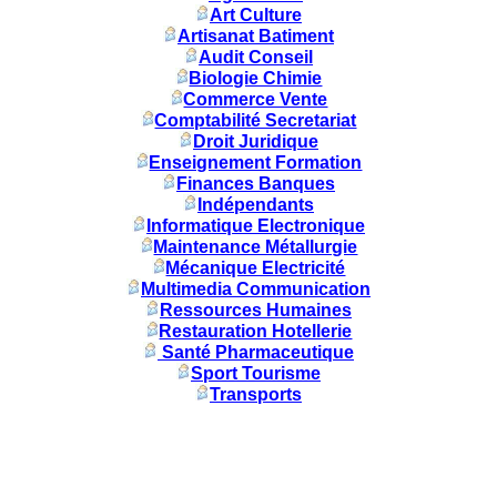
Art Culture
Artisanat Batiment
Audit Conseil
Biologie Chimie
Commerce Vente
Comptabilité Secretariat
Droit Juridique
Enseignement Formation
Finances Banques
Indépendants
Informatique Electronique
Maintenance Métallurgie
Mécanique Electricité
Multimedia Communication
Ressources Humaines
Restauration Hotellerie
Santé Pharmaceutique
Sport Tourisme
Transports