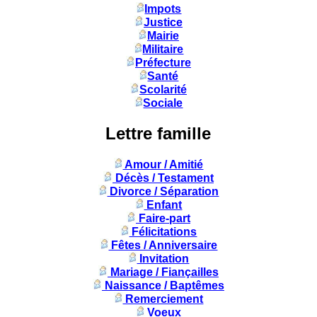
Impots
Justice
Mairie
Militaire
Préfecture
Santé
Scolarité
Sociale
Lettre famille
Amour / Amitié
Décès / Testament
Divorce / Séparation
Enfant
Faire-part
Félicitations
Fêtes / Anniversaire
Invitation
Mariage / Fiançailles
Naissance / Baptêmes
Remerciement
Voeux