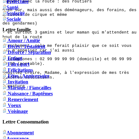
Préfecture
rapport avec la route : des routiers
Santé
bien sûr, mais aussi des déménageurs, des forains, des
Scolarité
artistes de cirque et même
Sociale
des gendarmes)
Lettre famille
- et surtout 3 gamins et leur maman qui m'attendent au
bout de la route
Amour / Amitié
Franchement, cela me ferait plaisir que ce soit vous
Décès / Testament
qui m'appeliez car j'ai aussi
Divorce / Séparation
Enfant
2 téléphones : 02 99 99 99 99 (domicile) et 06 99 99
Faire-part
99 99 (portable).
Félicitations
Veuillez croire, Madame, à l'expression de mes très
Fêtes / Anniversaire
sincères salutations.
Invitation
Signature
Mariage / Fiançailles
Naissance / Baptêmes
Remerciement
Voeux
Voisinage
Lettre Consommation
Abonnement
Assurance