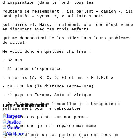
d'inspiration (dans le fond, tous les
routiers se ressemblent ; ils parlent « camion », ils
sont plutôt « sympas », « solitaires mais
solidaires »). Mais, finalement, une idée m'est venue
en discutant avec mes trois enfants
qui me demandaient de les aider dans leurs problèmes
de calcul.
Me voici donc en quelques chiffres :
- 32 ans
- 11 années d'expérience
- 5 permis (A, B, C, D, E) et une « F.I.M.O »
- 485.000 km (la distance Terre-Lune)
- 41 pays en Europe, Asie et Afrique
- 2, 3 langues dans lesquelles je « baragouine »
Lettre administration
suffisamment pour me débrouiller
Impots
- 12 précieux points sur mon permis
Justice
- 0 panne que je n'ai réparée moi-même
Mairie
Militaire
-des tas d'amis un peu partout (qui ont tous un