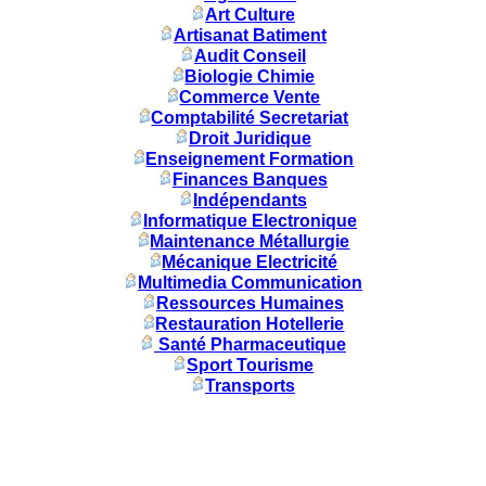
Art Culture
Artisanat Batiment
Audit Conseil
Biologie Chimie
Commerce Vente
Comptabilité Secretariat
Droit Juridique
Enseignement Formation
Finances Banques
Indépendants
Informatique Electronique
Maintenance Métallurgie
Mécanique Electricité
Multimedia Communication
Ressources Humaines
Restauration Hotellerie
Santé Pharmaceutique
Sport Tourisme
Transports