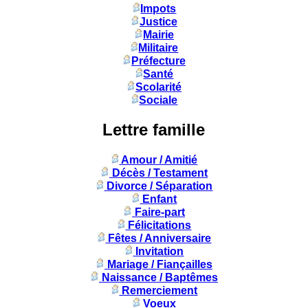
Impots
Justice
Mairie
Militaire
Préfecture
Santé
Scolarité
Sociale
Lettre famille
Amour / Amitié
Décès / Testament
Divorce / Séparation
Enfant
Faire-part
Félicitations
Fêtes / Anniversaire
Invitation
Mariage / Fiançailles
Naissance / Baptêmes
Remerciement
Voeux