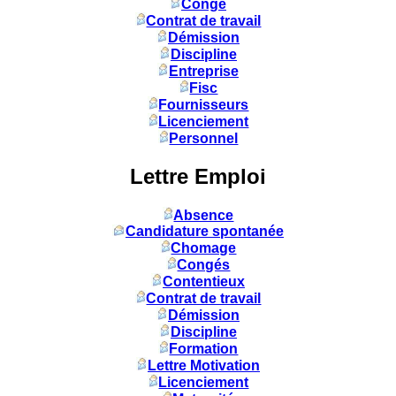
Congé
Contrat de travail
Démission
Discipline
Entreprise
Fisc
Fournisseurs
Licenciement
Personnel
Lettre Emploi
Absence
Candidature spontanée
Chomage
Congés
Contentieux
Contrat de travail
Démission
Discipline
Formation
Lettre Motivation
Licenciement