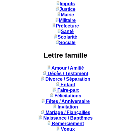
Impots
Justice
Mairie
Militaire
Préfecture
Santé
Scolarité
Sociale
Lettre famille
Amour / Amitié
Décès / Testament
Divorce / Séparation
Enfant
Faire-part
Félicitations
Fêtes / Anniversaire
Invitation
Mariage / Fiançailles
Naissance / Baptêmes
Remerciement
Voeux