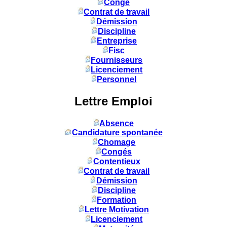
Congé
Contrat de travail
Démission
Discipline
Entreprise
Fisc
Fournisseurs
Licenciement
Personnel
Lettre Emploi
Absence
Candidature spontanée
Chomage
Congés
Contentieux
Contrat de travail
Démission
Discipline
Formation
Lettre Motivation
Licenciement