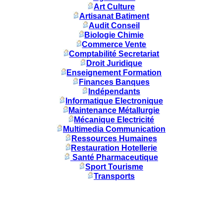
Art Culture
Artisanat Batiment
Audit Conseil
Biologie Chimie
Commerce Vente
Comptabilité Secretariat
Droit Juridique
Enseignement Formation
Finances Banques
Indépendants
Informatique Electronique
Maintenance Métallurgie
Mécanique Electricité
Multimedia Communication
Ressources Humaines
Restauration Hotellerie
Santé Pharmaceutique
Sport Tourisme
Transports