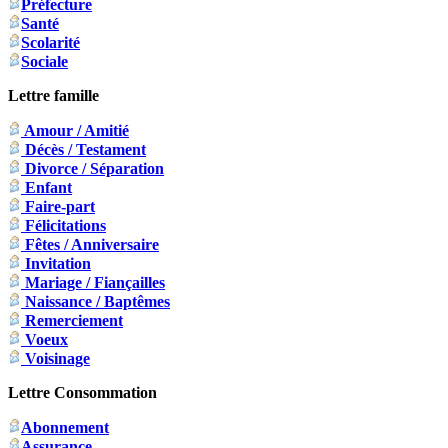
Préfecture
Santé
Scolarité
Sociale
Lettre famille
Amour / Amitié
Décès / Testament
Divorce / Séparation
Enfant
Faire-part
Félicitations
Fêtes / Anniversaire
Invitation
Mariage / Fiançailles
Naissance / Baptêmes
Remerciement
Voeux
Voisinage
Lettre Consommation
Abonnement
Assurance