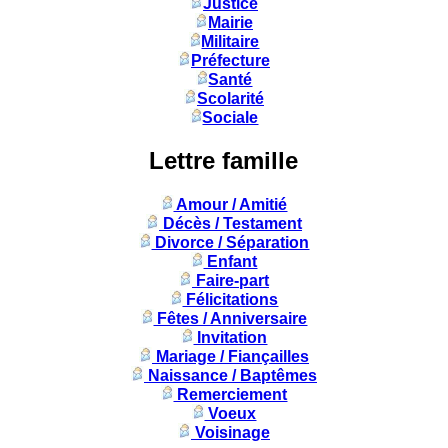
Justice
Mairie
Militaire
Préfecture
Santé
Scolarité
Sociale
Lettre famille
Amour / Amitié
Décès / Testament
Divorce / Séparation
Enfant
Faire-part
Félicitations
Fêtes / Anniversaire
Invitation
Mariage / Fiançailles
Naissance / Baptêmes
Remerciement
Voeux
Voisinage