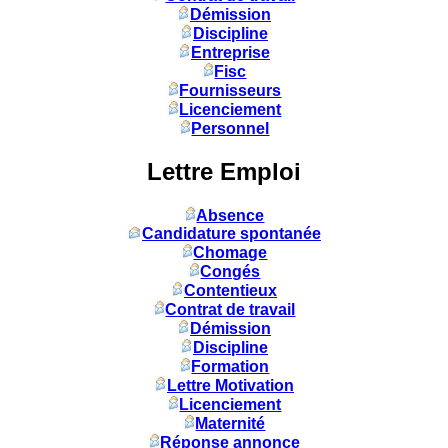
Démission
Discipline
Entreprise
Fisc
Fournisseurs
Licenciement
Personnel
Lettre Emploi
Absence
Candidature spontanée
Chomage
Congés
Contentieux
Contrat de travail
Démission
Discipline
Formation
Lettre Motivation
Licenciement
Maternité
Réponse annonce