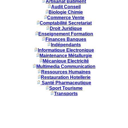
Artisanat Batiment
Audit Conseil
Biologie Chimie
Commerce Vente
Comptabilité Secretariat
Droit Juridique
Enseignement Formation
Finances Banques
Indépendants
Informatique Electronique
Maintenance Métallurgie
Mécanique Electricité
Multimedia Communication
Ressources Humaines
Restauration Hotellerie
Santé Pharmaceutique
Sport Tourisme
Transports