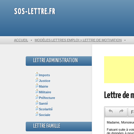
SOS-LETTRE.FR
ACCUEIL
•
MODÈLES LETTRES EMPLOI > LETTRE DE MOTIVATION
•
LETTRE ADMINISTRATION
Impots
Justice
Mairie
Militaire
Lettre de 
Préfecture
Santé
Scolarité
F
Sociale
LETTRE FAMILLE