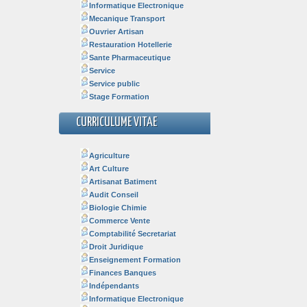
Informatique Electronique
Mecanique Transport
Ouvrier Artisan
Restauration Hotellerie
Sante Pharmaceutique
Service
Service public
Stage Formation
CURRICULUME VITAE
Agriculture
Art Culture
Artisanat Batiment
Audit Conseil
Biologie Chimie
Commerce Vente
Comptabilité Secretariat
Droit Juridique
Enseignement Formation
Finances Banques
Indépendants
Informatique Electronique