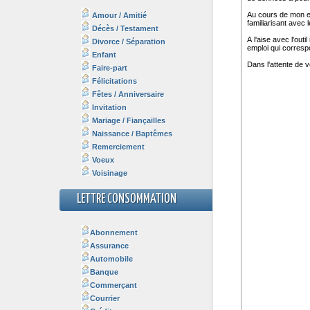
Amour / Amitié
Décès / Testament
Divorce / Séparation
Enfant
Faire-part
Félicitations
Fêtes / Anniversaire
Invitation
Mariage / Fiançailles
Naissance / Baptêmes
Remerciement
Voeux
Voisinage
LETTRE CONSOMMATION
Abonnement
Assurance
Automobile
Banque
Commerçant
Courrier