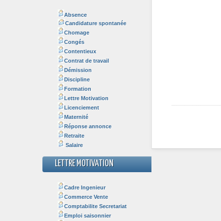
Absence
Candidature spontanée
Chomage
Congés
Contentieux
Contrat de travail
Démission
Discipline
Formation
Lettre Motivation
Licenciement
Maternité
Réponse annonce
Retraite
Salaire
LETTRE MOTIVATION
Cadre Ingenieur
Commerce Vente
Comptabilite Secretariat
Emploi saisonnier