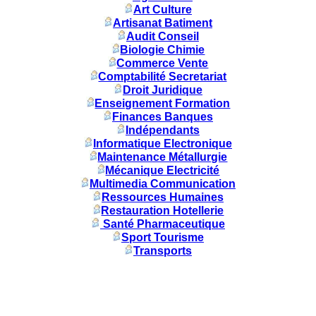
Art Culture
Artisanat Batiment
Audit Conseil
Biologie Chimie
Commerce Vente
Comptabilité Secretariat
Droit Juridique
Enseignement Formation
Finances Banques
Indépendants
Informatique Electronique
Maintenance Métallurgie
Mécanique Electricité
Multimedia Communication
Ressources Humaines
Restauration Hotellerie
Santé Pharmaceutique
Sport Tourisme
Transports