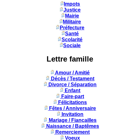
Impots
Justice
Mairie
Militaire
Préfecture
Santé
Scolarité
Sociale
Lettre famille
Amour / Amitié
Décès / Testament
Divorce / Séparation
Enfant
Faire-part
Félicitations
Fêtes / Anniversaire
Invitation
Mariage / Fiançailles
Naissance / Baptêmes
Remerciement
Voeux