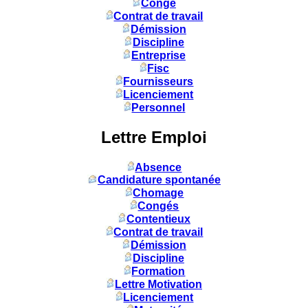
Congé
Contrat de travail
Démission
Discipline
Entreprise
Fisc
Fournisseurs
Licenciement
Personnel
Lettre Emploi
Absence
Candidature spontanée
Chomage
Congés
Contentieux
Contrat de travail
Démission
Discipline
Formation
Lettre Motivation
Licenciement