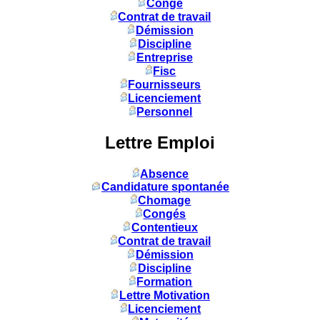
Congé
Contrat de travail
Démission
Discipline
Entreprise
Fisc
Fournisseurs
Licenciement
Personnel
Lettre Emploi
Absence
Candidature spontanée
Chomage
Congés
Contentieux
Contrat de travail
Démission
Discipline
Formation
Lettre Motivation
Licenciement