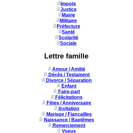
Impots
Justice
Mairie
Militaire
Préfecture
Santé
Scolarité
Sociale
Lettre famille
Amour / Amitié
Décès / Testament
Divorce / Séparation
Enfant
Faire-part
Félicitations
Fêtes / Anniversaire
Invitation
Mariage / Fiançailles
Naissance / Baptêmes
Remerciement
Voeux