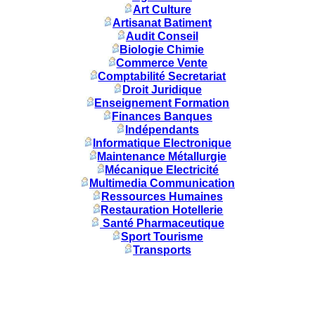
Art Culture
Artisanat Batiment
Audit Conseil
Biologie Chimie
Commerce Vente
Comptabilité Secretariat
Droit Juridique
Enseignement Formation
Finances Banques
Indépendants
Informatique Electronique
Maintenance Métallurgie
Mécanique Electricité
Multimedia Communication
Ressources Humaines
Restauration Hotellerie
Santé Pharmaceutique
Sport Tourisme
Transports