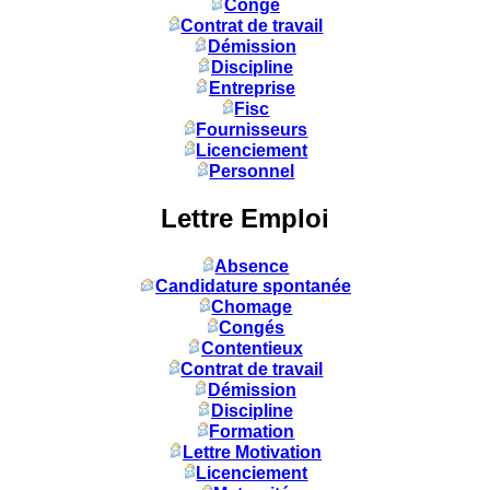
Congé
Contrat de travail
Démission
Discipline
Entreprise
Fisc
Fournisseurs
Licenciement
Personnel
Lettre Emploi
Absence
Candidature spontanée
Chomage
Congés
Contentieux
Contrat de travail
Démission
Discipline
Formation
Lettre Motivation
Licenciement