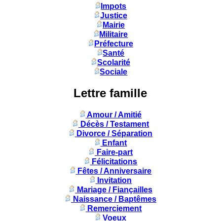
Impots
Justice
Mairie
Militaire
Préfecture
Santé
Scolarité
Sociale
Lettre famille
Amour / Amitié
Décès / Testament
Divorce / Séparation
Enfant
Faire-part
Félicitations
Fêtes / Anniversaire
Invitation
Mariage / Fiançailles
Naissance / Baptêmes
Remerciement
Voeux