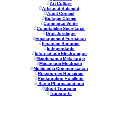
Art Culture
Artisanat Batiment
Audit Conseil
Biologie Chimie
Commerce Vente
Comptabilité Secretariat
Droit Juridique
Enseignement Formation
Finances Banques
Indépendants
Informatique Electronique
Maintenance Métallurgie
Mécanique Electricité
Multimedia Communication
Ressources Humaines
Restauration Hotellerie
Santé Pharmaceutique
Sport Tourisme
Transports