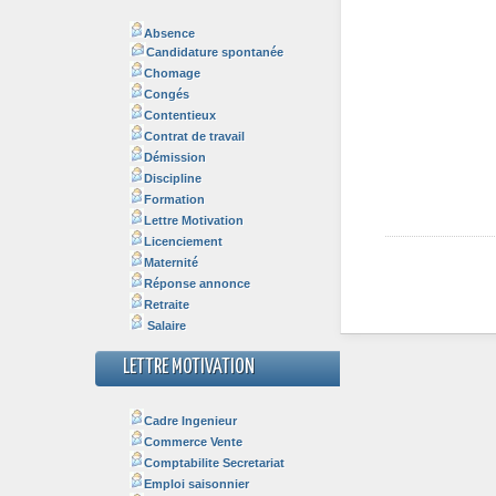
Absence
Candidature spontanée
Chomage
Congés
Contentieux
Contrat de travail
Démission
Discipline
Formation
Lettre Motivation
Licenciement
Maternité
Réponse annonce
Retraite
Salaire
LETTRE MOTIVATION
Cadre Ingenieur
Commerce Vente
Comptabilite Secretariat
Emploi saisonnier