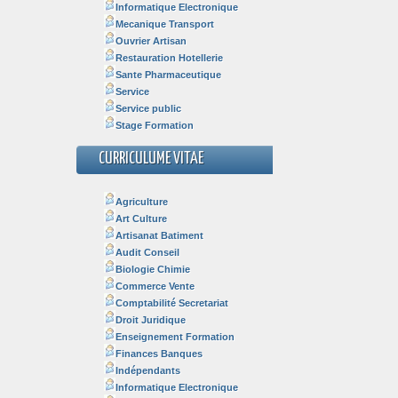
Informatique Electronique
Mecanique Transport
Ouvrier Artisan
Restauration Hotellerie
Sante Pharmaceutique
Service
Service public
Stage Formation
CURRICULUME VITAE
Agriculture
Art Culture
Artisanat Batiment
Audit Conseil
Biologie Chimie
Commerce Vente
Comptabilité Secretariat
Droit Juridique
Enseignement Formation
Finances Banques
Indépendants
Informatique Electronique