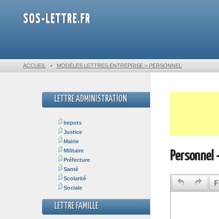
SOS-LETTRE.FR
ACCUEIL
•
MODÈLES LETTRES ENTREPRISE > PERSONNEL
LETTRE ADMINISTRATION
Impots
Justice
Mairie
Militaire
Personnel 
Préfecture
Santé
Scolarité
F
Sociale
LETTRE FAMILLE