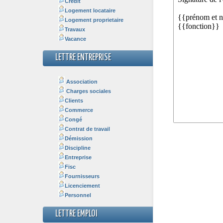
Crédit
Logement locataire
Logement proprietaire
Travaux
Vacance
LETTRE ENTREPRISE
Association
Charges sociales
Clients
Commerce
Congé
Contrat de travail
Démission
Discipline
Entreprise
Fisc
Fournisseurs
Licenciement
Personnel
LETTRE EMPLOI