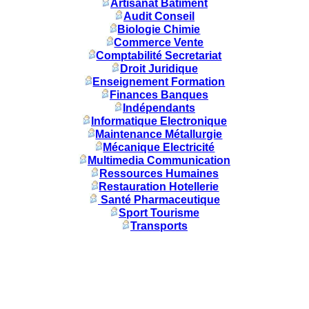
Artisanat Batiment
Audit Conseil
Biologie Chimie
Commerce Vente
Comptabilité Secretariat
Droit Juridique
Enseignement Formation
Finances Banques
Indépendants
Informatique Electronique
Maintenance Métallurgie
Mécanique Electricité
Multimedia Communication
Ressources Humaines
Restauration Hotellerie
Santé Pharmaceutique
Sport Tourisme
Transports