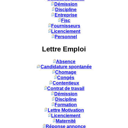
Démission
Discipline
Entreprise
Fisc
Fournisseurs
Licenciement
Personnel
Lettre Emploi
Absence
Candidature spontanée
Chomage
Congés
Contentieux
Contrat de travail
Démission
Discipline
Formation
Lettre Motivation
Licenciement
Maternité
Réponse annonce