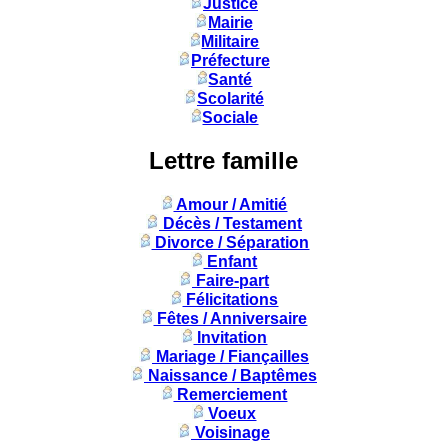
Justice
Mairie
Militaire
Préfecture
Santé
Scolarité
Sociale
Lettre famille
Amour / Amitié
Décès / Testament
Divorce / Séparation
Enfant
Faire-part
Félicitations
Fêtes / Anniversaire
Invitation
Mariage / Fiançailles
Naissance / Baptêmes
Remerciement
Voeux
Voisinage