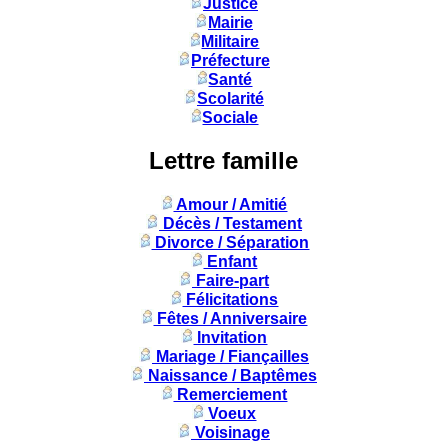
Justice
Mairie
Militaire
Préfecture
Santé
Scolarité
Sociale
Lettre famille
Amour / Amitié
Décès / Testament
Divorce / Séparation
Enfant
Faire-part
Félicitations
Fêtes / Anniversaire
Invitation
Mariage / Fiançailles
Naissance / Baptêmes
Remerciement
Voeux
Voisinage