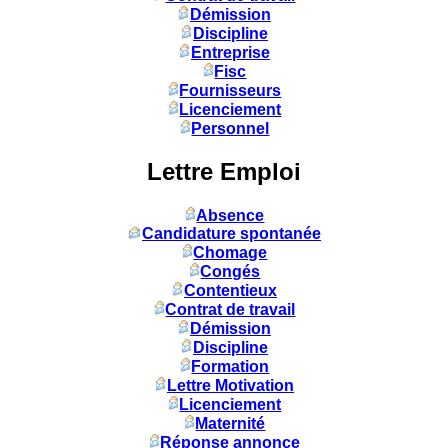
Démission
Discipline
Entreprise
Fisc
Fournisseurs
Licenciement
Personnel
Lettre Emploi
Absence
Candidature spontanée
Chomage
Congés
Contentieux
Contrat de travail
Démission
Discipline
Formation
Lettre Motivation
Licenciement
Maternité
Réponse annonce