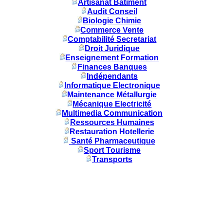
Artisanat Batiment
Audit Conseil
Biologie Chimie
Commerce Vente
Comptabilité Secretariat
Droit Juridique
Enseignement Formation
Finances Banques
Indépendants
Informatique Electronique
Maintenance Métallurgie
Mécanique Electricité
Multimedia Communication
Ressources Humaines
Restauration Hotellerie
Santé Pharmaceutique
Sport Tourisme
Transports