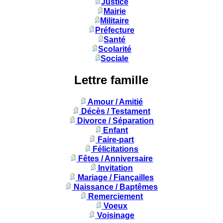
Justice
Mairie
Militaire
Préfecture
Santé
Scolarité
Sociale
Lettre famille
Amour / Amitié
Décès / Testament
Divorce / Séparation
Enfant
Faire-part
Félicitations
Fêtes / Anniversaire
Invitation
Mariage / Fiançailles
Naissance / Baptêmes
Remerciement
Voeux
Voisinage