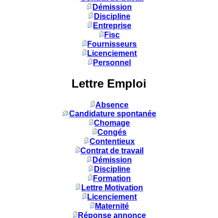
Démission
Discipline
Entreprise
Fisc
Fournisseurs
Licenciement
Personnel
Lettre Emploi
Absence
Candidature spontanée
Chomage
Congés
Contentieux
Contrat de travail
Démission
Discipline
Formation
Lettre Motivation
Licenciement
Maternité
Réponse annonce