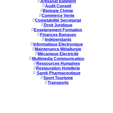
Artisanat Batiment
Audit Conseil
Biologie Chimie
Commerce Vente
Comptabilité Secretariat
Droit Juridique
Enseignement Formation
Finances Banques
Indépendants
Informatique Electronique
Maintenance Métallurgie
Mécanique Electricité
Multimedia Communication
Ressources Humaines
Restauration Hotellerie
Santé Pharmaceutique
Sport Tourisme
Transports