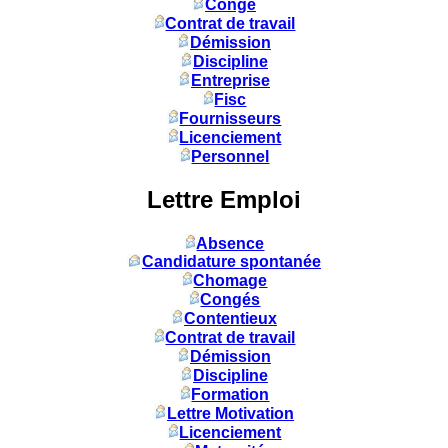
Congé
Contrat de travail
Démission
Discipline
Entreprise
Fisc
Fournisseurs
Licenciement
Personnel
Lettre Emploi
Absence
Candidature spontanée
Chomage
Congés
Contentieux
Contrat de travail
Démission
Discipline
Formation
Lettre Motivation
Licenciement