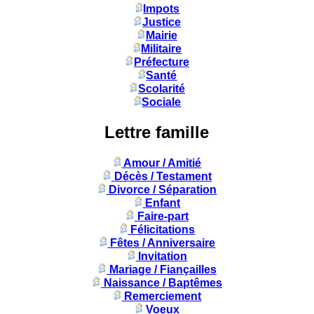
Impots
Justice
Mairie
Militaire
Préfecture
Santé
Scolarité
Sociale
Lettre famille
Amour / Amitié
Décès / Testament
Divorce / Séparation
Enfant
Faire-part
Félicitations
Fêtes / Anniversaire
Invitation
Mariage / Fiançailles
Naissance / Baptêmes
Remerciement
Voeux