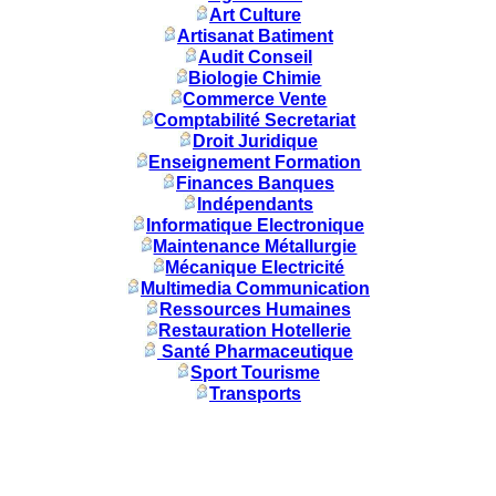
Art Culture
Artisanat Batiment
Audit Conseil
Biologie Chimie
Commerce Vente
Comptabilité Secretariat
Droit Juridique
Enseignement Formation
Finances Banques
Indépendants
Informatique Electronique
Maintenance Métallurgie
Mécanique Electricité
Multimedia Communication
Ressources Humaines
Restauration Hotellerie
Santé Pharmaceutique
Sport Tourisme
Transports