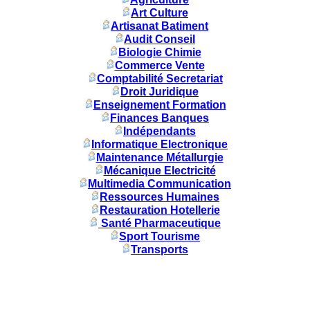
Art Culture
Artisanat Batiment
Audit Conseil
Biologie Chimie
Commerce Vente
Comptabilité Secretariat
Droit Juridique
Enseignement Formation
Finances Banques
Indépendants
Informatique Electronique
Maintenance Métallurgie
Mécanique Electricité
Multimedia Communication
Ressources Humaines
Restauration Hotellerie
Santé Pharmaceutique
Sport Tourisme
Transports