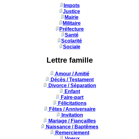
Impots
Justice
Mairie
Militaire
Préfecture
Santé
Scolarité
Sociale
Lettre famille
Amour / Amitié
Décès / Testament
Divorce / Séparation
Enfant
Faire-part
Félicitations
Fêtes / Anniversaire
Invitation
Mariage / Fiançailles
Naissance / Baptêmes
Remerciement
Voeux