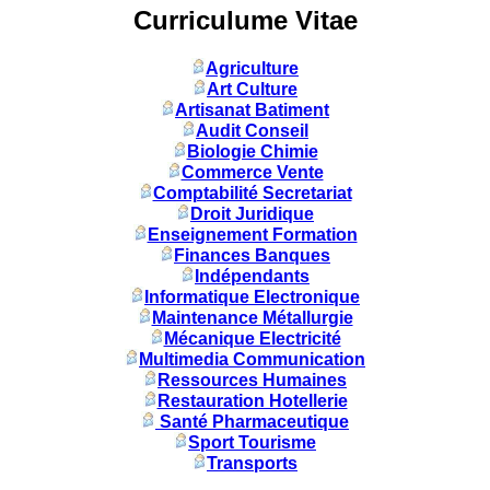
Curriculume Vitae
Agriculture
Art Culture
Artisanat Batiment
Audit Conseil
Biologie Chimie
Commerce Vente
Comptabilité Secretariat
Droit Juridique
Enseignement Formation
Finances Banques
Indépendants
Informatique Electronique
Maintenance Métallurgie
Mécanique Electricité
Multimedia Communication
Ressources Humaines
Restauration Hotellerie
Santé Pharmaceutique
Sport Tourisme
Transports