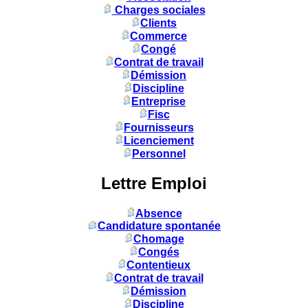
Charges sociales
Clients
Commerce
Congé
Contrat de travail
Démission
Discipline
Entreprise
Fisc
Fournisseurs
Licenciement
Personnel
Lettre Emploi
Absence
Candidature spontanée
Chomage
Congés
Contentieux
Contrat de travail
Démission
Discipline