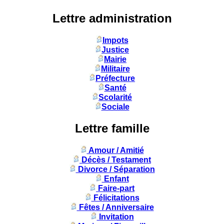
Lettre administration
Impots
Justice
Mairie
Militaire
Préfecture
Santé
Scolarité
Sociale
Lettre famille
Amour / Amitié
Décès / Testament
Divorce / Séparation
Enfant
Faire-part
Félicitations
Fêtes / Anniversaire
Invitation