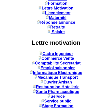
Formation
Lettre Motivation
Licenciement
Maternité
Réponse annonce
Retraite
Salaire
Lettre motivation
Cadre Ingenieur
Commerce Vente
Comptabilite Secretariat
Emploi saisonnier
Informatique Electronique
Mecanique Transport
Ouvrier Artisan
Restauration Hotellerie
Sante Pharmaceutique
Service
Service public
Stage Formation