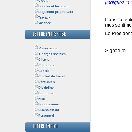
Crédit
Logement locataire
Logement proprietaire
Travaux
Vacance
LETTRE ENTREPRISE
Association
Charges sociales
Clients
Commerce
Congé
Contrat de travail
Démission
Discipline
Entreprise
Fisc
Fournisseurs
Licenciement
Personnel
LETTRE EMPLOI