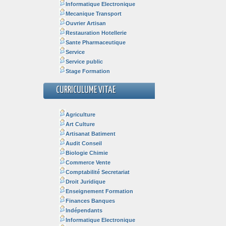
Informatique Electronique
Mecanique Transport
Ouvrier Artisan
Restauration Hotellerie
Sante Pharmaceutique
Service
Service public
Stage Formation
CURRICULUME VITAE
Agriculture
Art Culture
Artisanat Batiment
Audit Conseil
Biologie Chimie
Commerce Vente
Comptabilité Secretariat
Droit Juridique
Enseignement Formation
Finances Banques
Indépendants
Informatique Electronique