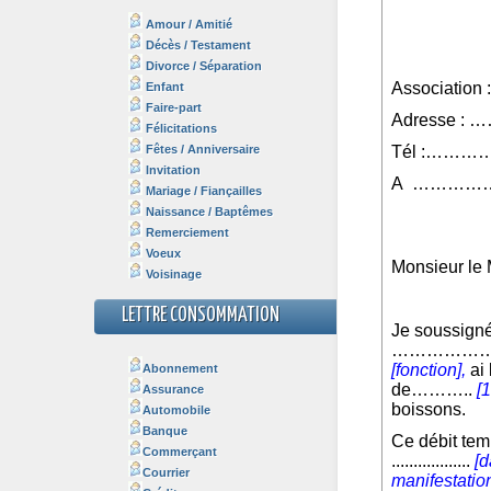
Amour / Amitié
Décès / Testament
Divorce / Séparation
Enfant
Faire-part
Félicitations
Fêtes / Anniversaire
Invitation
Mariage / Fiançailles
Naissance / Baptêmes
Remerciement
Voeux
Voisinage
LETTRE CONSOMMATION
Abonnement
Assurance
Automobile
Banque
Commerçant
Courrier