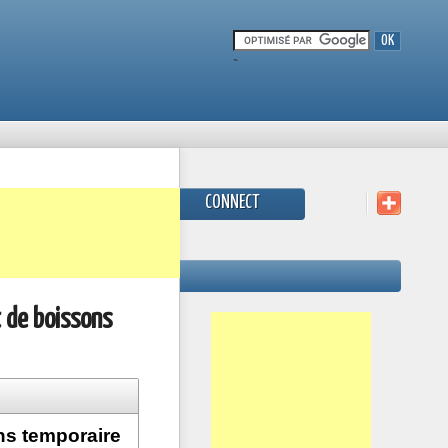
-
CONNECT
t de boissons