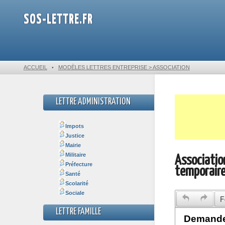
SOS-LETTRE.FR
ACCUEIL
•
MODÈLES LETTRES ENTREPRISE > ASSOCIATION
LETTRE ADMINISTRATION
Impots
Justice
Mairie
Militaire
Associatio
Préfecture
temporair
Santé
Scolarité
Sociale
F
LETTRE FAMILLE