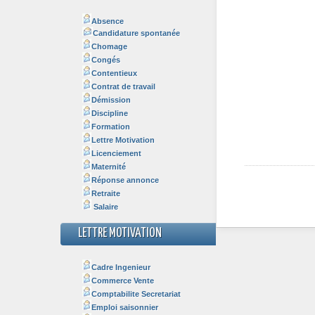
Absence
Candidature spontanée
Chomage
Congés
Contentieux
Contrat de travail
Démission
Discipline
Formation
Lettre Motivation
Licenciement
Maternité
Réponse annonce
Retraite
Salaire
LETTRE MOTIVATION
Cadre Ingenieur
Commerce Vente
Comptabilite Secretariat
Emploi saisonnier