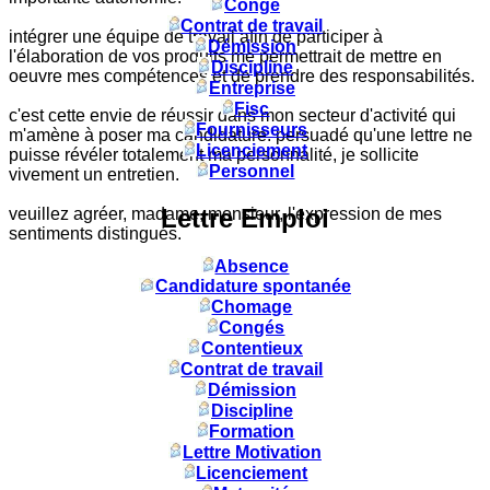
Congé
Contrat de travail
intégrer une équipe de travail afin de participer à
Démission
l'élaboration de vos produits me permettrait de mettre en
Discipline
oeuvre mes compétences et de prendre des responsabilités.
Entreprise
Fisc
c'est cette envie de réussir dans mon secteur d'activité qui
Fournisseurs
m'amène à poser ma candidature. persuadé qu'une lettre ne
Licenciement
puisse révéler totalement ma personnalité, je sollicite
Personnel
vivement un entretien.
Lettre Emploi
veuillez agréer, madame, monsieur, l'expression de mes
sentiments distingués.
Absence
Candidature spontanée
Chomage
Congés
Contentieux
Contrat de travail
Démission
Discipline
Formation
Lettre Motivation
Licenciement