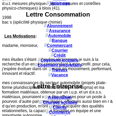
Voisinage
d.u.t. mesures physiques (option mesures et contrôles
physico-chimiques) à blois (41).
Lettre Consommation
1998
bac s (spécilité physique chimie)
Abonnement
Assurance
Automobile
Les Motivations
:
Banque
madame, monsieur,
Commerçant
Courrier
Crédit
mes études s'étant achevées récemment, je suis à la
Logement locataire
recherche d'un emploi corrspondant à mon profil. pour cela,
Logement proprietaire
j'espère évoluer dans un groupe en mouvement, performant,
Travaux
innovant et réactif.
Vacance
mes connaissances du secteur automobile (projets plate-
Lettre Entreprise
forme pluridisciplinaire, outils amdec et six sigma) et ma
formation matériaux, obtenue par un i.u.p. et un d.e.s.s.
matériaux, pourraient vous être efficaces pour un poste à
Association
pourvoir. d'autre part, mes stages, effectués aussi bien en r &
Charges sociales
d qu'en production, m'ont permis d'acquérir des qualités
Clients
relationnelles, la capacité à travailler en équipe et une
Commerce
importante autonomie.