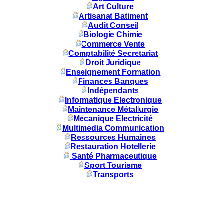
Art Culture
Artisanat Batiment
Audit Conseil
Biologie Chimie
Commerce Vente
Comptabilité Secretariat
Droit Juridique
Enseignement Formation
Finances Banques
Indépendants
Informatique Electronique
Maintenance Métallurgie
Mécanique Electricité
Multimedia Communication
Ressources Humaines
Restauration Hotellerie
Santé Pharmaceutique
Sport Tourisme
Transports