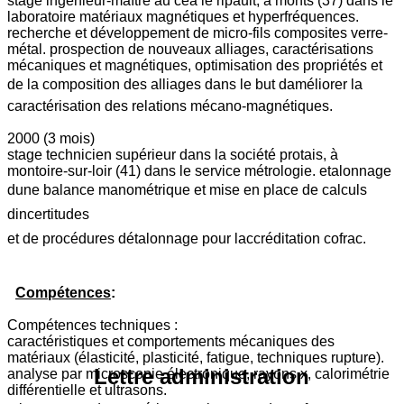
stage ingénieur-maître au cea le ripault, à monts (37) dans le
laboratoire matériaux magnétiques et hyperfréquences.
recherche et développement de micro-fils composites verre-
métal. prospection de nouveaux alliages, caractérisations
mécaniques et magnétiques, optimisation des propriétés et
de la composition des alliages dans le but daméliorer la
caractérisation des relations mécano-magnétiques.
2000 (3 mois)
stage technicien supérieur dans la société protais, à
montoire-sur-loir (41) dans le service métrologie. etalonnage
dune balance manométrique et mise en place de calculs
dincertitudes
et de procédures détalonnage pour laccréditation cofrac.
Compétences
:
Compétences techniques :
caractéristiques et comportements mécaniques des
matériaux (élasticité, plasticité, fatigue, techniques rupture).
Lettre administration
analyse par microscopie électronique, rayons x, calorimétrie
différentielle et ultrasons.