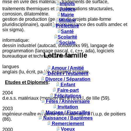
mise en uvre des matériaux, traitements de surface,
Impots
traitements thermiques et transformations structurales,
Justice
corrosion, dilatomètrie.
Mairie
gestion de production (gestion de projets plate-forme
Militaire
pluridisciplinaire), qualité (connaissance des outils amdec et
Préfecture
six sigma).
Santé
Scolarité
informatique:
Sociale
dessin industriel (autocad, solidworks 99), langage de
programmation (langage pascal, c, c++, ada), logiciels
Lettre famille
bureautique et technique, internet.
langues
Amour / Amitié
anglais (lu, écrit, parlé), espagnol scolaire.
Décès / Testament
Divorce / Séparation
Etudes et Diplomes
:
Enfant
Faire-part
2004
Félicitations
d.e.s.s. matériaux (mention ab) à l'u.s.t.l. de lille (59).
Fêtes / Anniversaire
Invitation
2003
Mariage / Fiançailles
ingénieur-maître en génie des matériaux à l'i.u.p. de poitiers
Naissance / Baptêmes
(86).
Remerciement
Voeux
2000