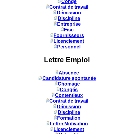
Congé
Contrat de travail
Démission
Discipline
Entreprise
Fisc
Fournisseurs
Licenciement
Personnel
Lettre Emploi
Absence
Candidature spontanée
Chomage
Congés
Contentieux
Contrat de travail
Démission
Discipline
Formation
Lettre Motivation
Licenciement