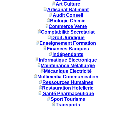
Art Culture
Artisanat Batiment
Audit Conseil
Biologie Chimie
Commerce Vente
Comptabilité Secretariat
Droit Juridique
Enseignement Formation
Finances Banques
Indépendants
Informatique Electronique
Maintenance Métallurgie
Mécanique Electricité
Multimedia Communication
Ressources Humaines
Restauration Hotellerie
Santé Pharmaceutique
Sport Tourisme
Transports