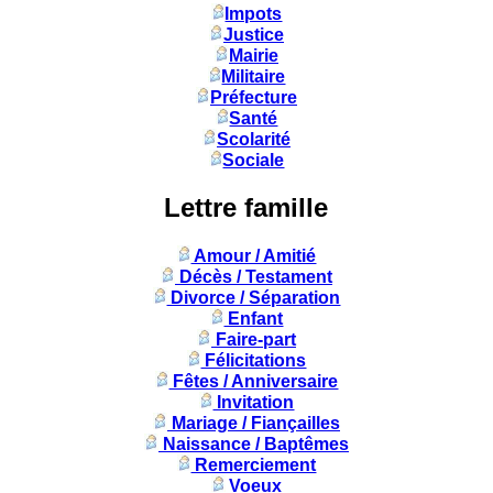
Impots
Justice
Mairie
Militaire
Préfecture
Santé
Scolarité
Sociale
Lettre famille
Amour / Amitié
Décès / Testament
Divorce / Séparation
Enfant
Faire-part
Félicitations
Fêtes / Anniversaire
Invitation
Mariage / Fiançailles
Naissance / Baptêmes
Remerciement
Voeux