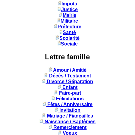
Impots
Justice
Mairie
Militaire
Préfecture
Santé
Scolarité
Sociale
Lettre famille
Amour / Amitié
Décès / Testament
Divorce / Séparation
Enfant
Faire-part
Félicitations
Fêtes / Anniversaire
Invitation
Mariage / Fiançailles
Naissance / Baptêmes
Remerciement
Voeux