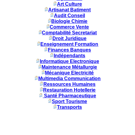
Art Culture
Artisanat Batiment
Audit Conseil
Biologie Chimie
Commerce Vente
Comptabilité Secretariat
Droit Juridique
Enseignement Formation
Finances Banques
Indépendants
Informatique Electronique
Maintenance Métallurgie
Mécanique Electricité
Multimedia Communication
Ressources Humaines
Restauration Hotellerie
Santé Pharmaceutique
Sport Tourisme
Transports