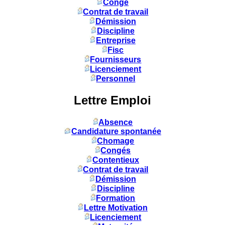
Congé
Contrat de travail
Démission
Discipline
Entreprise
Fisc
Fournisseurs
Licenciement
Personnel
Lettre Emploi
Absence
Candidature spontanée
Chomage
Congés
Contentieux
Contrat de travail
Démission
Discipline
Formation
Lettre Motivation
Licenciement