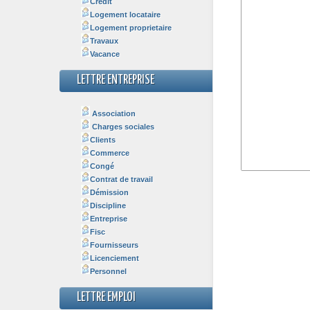
Crédit
Logement locataire
Logement proprietaire
Travaux
Vacance
LETTRE ENTREPRISE
Association
Charges sociales
Clients
Commerce
Congé
Contrat de travail
Démission
Discipline
Entreprise
Fisc
Fournisseurs
Licenciement
Personnel
LETTRE EMPLOI