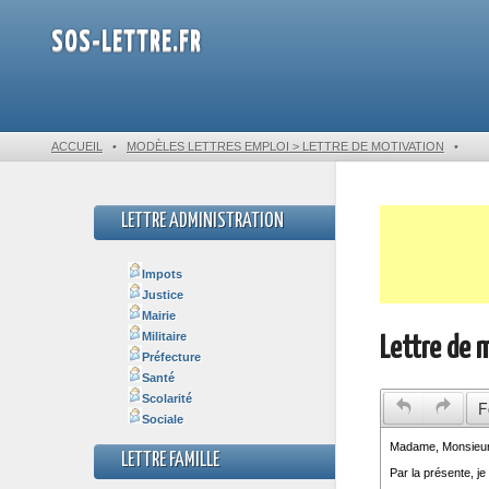
SOS-LETTRE.FR
ACCUEIL
•
MODÈLES LETTRES EMPLOI > LETTRE DE MOTIVATION
•
LETTRE ADMINISTRATION
Impots
Justice
Mairie
Militaire
Lettre de 
Préfecture
Santé
Scolarité
F
Sociale
LETTRE FAMILLE