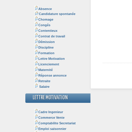
Absence
Candidature spontanée
Chomage
Congés
Contentieux
Contrat de travail
Démission
Discipline
Formation
Lettre Motivation
Licenciement
Maternité
Réponse annonce
Retraite
Salaire
LETTRE MOTIVATION
Cadre Ingenieur
Commerce Vente
Comptabilite Secretariat
Emploi saisonnier