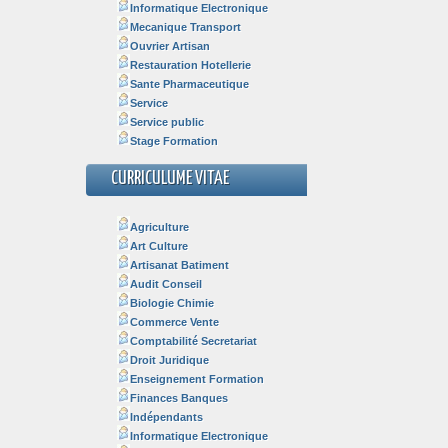
Informatique Electronique
Mecanique Transport
Ouvrier Artisan
Restauration Hotellerie
Sante Pharmaceutique
Service
Service public
Stage Formation
CURRICULUME VITAE
Agriculture
Art Culture
Artisanat Batiment
Audit Conseil
Biologie Chimie
Commerce Vente
Comptabilité Secretariat
Droit Juridique
Enseignement Formation
Finances Banques
Indépendants
Informatique Electronique