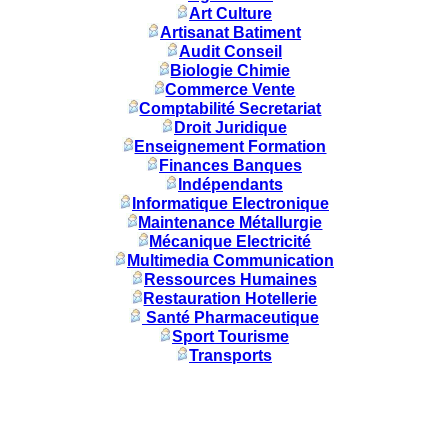
Art Culture
Artisanat Batiment
Audit Conseil
Biologie Chimie
Commerce Vente
Comptabilité Secretariat
Droit Juridique
Enseignement Formation
Finances Banques
Indépendants
Informatique Electronique
Maintenance Métallurgie
Mécanique Electricité
Multimedia Communication
Ressources Humaines
Restauration Hotellerie
Santé Pharmaceutique
Sport Tourisme
Transports