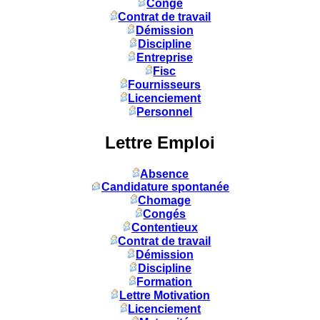
Congé
Contrat de travail
Démission
Discipline
Entreprise
Fisc
Fournisseurs
Licenciement
Personnel
Lettre Emploi
Absence
Candidature spontanée
Chomage
Congés
Contentieux
Contrat de travail
Démission
Discipline
Formation
Lettre Motivation
Licenciement