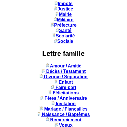
Impots
Justice
Mairie
Militaire
Préfecture
Santé
Scolarité
Sociale
Lettre famille
Amour / Amitié
Décès / Testament
Divorce / Séparation
Enfant
Faire-part
Félicitations
Fêtes / Anniversaire
Invitation
Mariage / Fiançailles
Naissance / Baptêmes
Remerciement
Voeux